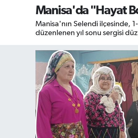
Manisa'da "Hayat B
RESMİ İLAN
RESMİ İLAN
Manisa'nın Selendi ilçesinde, 
BİLİM VE TEKNOLOJİ
Yaşam
düzenlenen yıl sonu sergisi düz
Tarih
Çevre
Dünya
İletişim
Künye
SPOR
Vefat