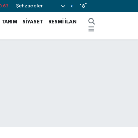
°
Şehzadeler
0.16
18
0.02
TARIM
SİYASET
RESMİ İLAN
0.07
0.45
%70
0.63