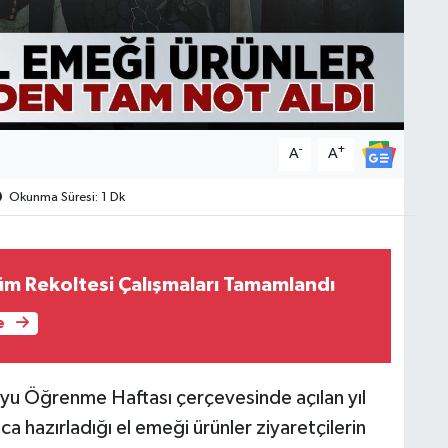
-
+
A
A
Okunma Süresi: 1 Dk
m Rekoltesi Çalışmaları Tamamlandı
e
oyu Öğrenme Haftası çerçevesinde açılan yıl
ca hazırladığı el emeği ürünler ziyaretçilerin