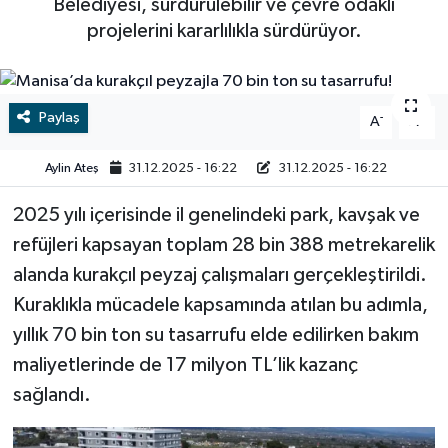
Belediyesi, sürdürülebilir ve çevre odaklı
projelerini kararlılıkla sürdürüyor.
RESMİ İLAN
RESMİ İLAN
BİLİM VE TEKNOLOJİ
Yaşam
Paylaş
-
+
A
A
Tarih
Aylin Ateş
31.12.2025 - 16:22
31.12.2025 - 16:22
Çevre
2025 yılı içerisinde il genelindeki park, kavşak ve
Dünya
refüjleri kapsayan toplam 28 bin 388 metrekarelik
alanda kurakçıl peyzaj çalışmaları gerçekleştirildi.
İletişim
Kuraklıkla mücadele kapsamında atılan bu adımla,
yıllık 70 bin ton su tasarrufu elde edilirken bakım
Künye
maliyetlerinde de 17 milyon TL’lik kazanç
SPOR
sağlandı.
Vefat