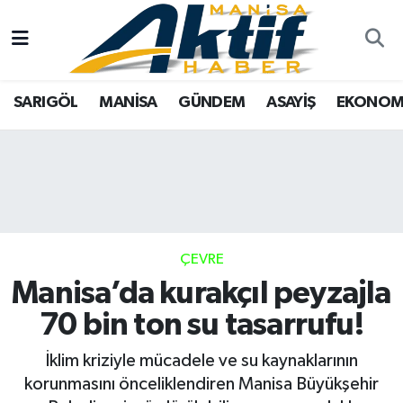
Yazarlar
SARIGÖL
Türkiye
Manisa Nöbetçi Eczaneler
SARIGÖL
MANİSA
GÜNDEM
ASAYİŞ
EKONOM
Resmi İlanlar
MANİSA
Tarım
Manisa Hava Durumu
Foto Galeri
GÜNDEM
Analiz Haberler
Manisa Namaz Vakitleri
ASAYİŞ
Asayiş
Manisa Trafik Yoğunluk Haritası
EKONOMİ
Siyaset
Süper Lig Puan Durumu ve Fikstür
ÇEVRE
Manisa’da kurakçıl peyzajla
SPOR
Eğitim
Tüm Manşetler
70 bin ton su tasarrufu!
TARIM
Kültür Sanat
Son Dakika Haberleri
İklim kriziyle mücadele ve su kaynaklarının
korunmasını önceliklendiren Manisa Büyükşehir
SİYASET
Manisa
Haber Arşivi