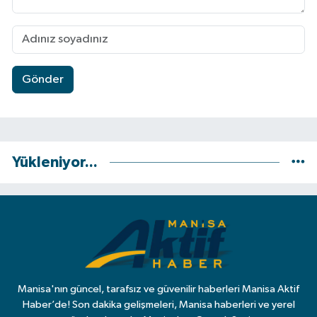
Gönder
Yükleniyor...
Manisa'nın güncel, tarafsız ve güvenilir haberleri Manisa Aktif
Haber’de! Son dakika gelişmeleri, Manisa haberleri ve yerel