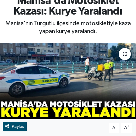
Manisa'da Motosiklet
Kazası: Kurye Yaralandı
RESMİ İLAN
RESMİ İLAN
Manisa'nın Turgutlu ilçesinde motosikletiyle kaza
BİLİM VE TEKNOLOJİ
Yaşam
yapan kurye yaralandı.
Tarih
Çevre
Dünya
İletişim
Künye
SPOR
Paylaş
-
+
A
A
Vefat