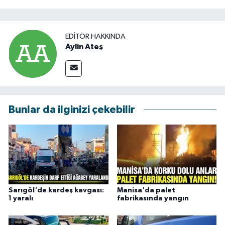
EDITÖR HAKKINDA
Aylin Ateş
Bunlar da ilginizi çekebilir
Sarıgöl'de kardeş kavgası:
Manisa'da palet
1 yaralı
fabrikasında yangın