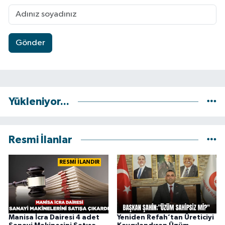
Gönder
Yükleniyor...
Resmi İlanlar
RESMİ İLANDIR
Manisa İcra Dairesi 4 adet
Yeniden Refah’tan Üreticiyi