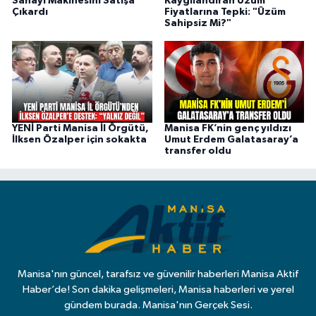
Sanayi Makinesini Satışa
Kaygılandıran Üzüm
Çıkardı
Fiyatlarına Tepki: "Üzüm
Sahipsiz Mi?"
YENİ Parti Manisa İl Örgütü,
Manisa FK’nin genç yıldızı
İlksen Özalper için sokakta
Umut Erdem Galatasaray’a
transfer oldu
Manisa'nın güncel, tarafsız ve güvenilir haberleri Manisa Aktif
Haber’de! Son dakika gelişmeleri, Manisa haberleri ve yerel
gündem burada. Manisa'nın Gerçek Sesi.