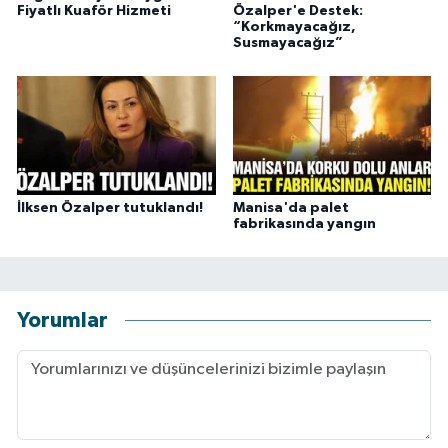
Fiyatlı Kuaför Hizmeti
Özalper'e Destek:
“Korkmayacağız,
Susmayacağız”
İlksen Özalper tutuklandı!
Manisa'da palet
fabrikasında yangın
Yorumlar