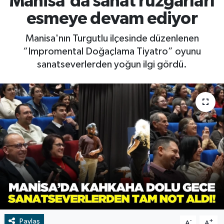
Manisa'da sanat rüzgarları
esmeye devam ediyor
RESMİ İLAN
RESMİ İLAN
Manisa'nın Turgutlu ilçesinde düzenlenen
BİLİM VE TEKNOLOJİ
Yaşam
“Impromental Doğaçlama Tiyatro” oyunu
sanatseverlerden yoğun ilgi gördü.
Tarih
Çevre
Dünya
İletişim
Künye
SPOR
Paylaş
Vefat
-
+
A
A