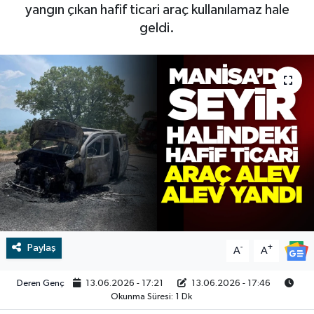
yangın çıkan hafif ticari araç kullanılamaz hale
RESMİ İLAN
RESMİ İLAN
geldi.
BİLİM VE TEKNOLOJİ
Yaşam
Tarih
Çevre
Dünya
İletişim
Künye
Paylaş
-
+
A
A
SPOR
Deren Genç
13.06.2026 - 17:21
13.06.2026 - 17:46
Okunma Süresi: 1 Dk
Vefat