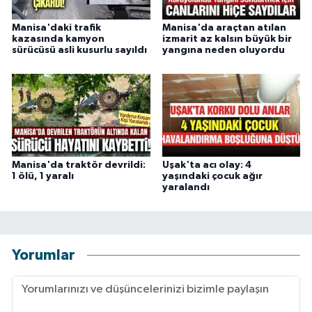
Manisa'daki trafik
Manisa'da araçtan atılan
kazasında kamyon
izmarit az kalsın büyük bir
sürücüsü asli kusurlu sayıldı
yangına neden oluyordu
Manisa'da traktör devrildi:
Uşak'ta acı olay: 4
1 ölü, 1 yaralı
yaşındaki çocuk ağır
yaralandı
Yorumlar