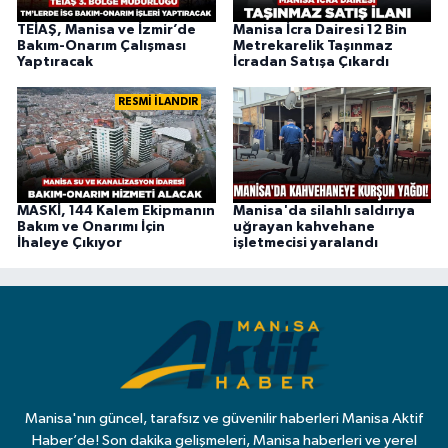
TEİAŞ, Manisa ve İzmir’de
Manisa İcra Dairesi 12 Bin
Bakım-Onarım Çalışması
Metrekarelik Taşınmaz
Yaptıracak
İcradan Satışa Çıkardı
RESMİ İLANDIR
MASKİ, 144 Kalem Ekipmanın
Manisa'da silahlı saldırıya
Bakım ve Onarımı İçin
uğrayan kahvehane
İhaleye Çıkıyor
işletmecisi yaralandı
Manisa'nın güncel, tarafsız ve güvenilir haberleri Manisa Aktif
Haber’de! Son dakika gelişmeleri, Manisa haberleri ve yerel