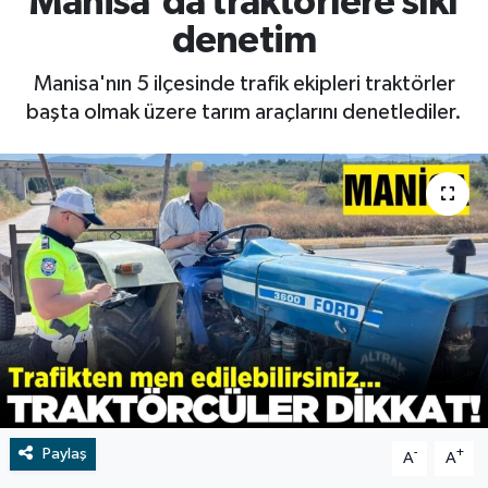
Manisa'da traktörlere sıkı
denetim
RESMİ İLAN
RESMİ İLAN
Manisa'nın 5 ilçesinde trafik ekipleri traktörler
BİLİM VE TEKNOLOJİ
Yaşam
başta olmak üzere tarım araçlarını denetlediler.
Tarih
Çevre
Dünya
İletişim
Künye
SPOR
Paylaş
-
+
A
A
Vefat