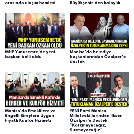
arasında ulaşım hamlesi
Büyükşehir'den kolaylık
MHP Yunusemre’de yeni
Manisa'da belediye
başkan belli oldu
başkanlarından Özalper'e
destek
Manisa’da Emeklilere ve
YENİ Parti Manisa
Engelli Bireylere Uygun
Milletvekillerinden İlksen
Fiyatlı Kuaför Hizmeti
Özalper'e Destek:
“Korkmayacağız,
Susmayacağız”