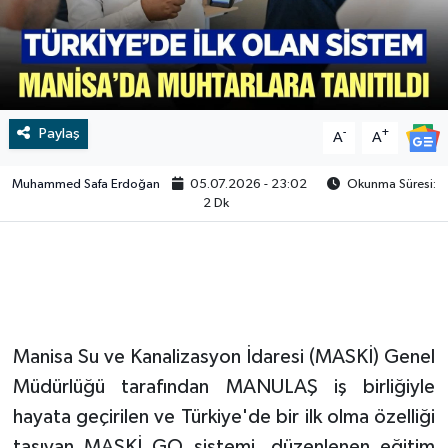
Video
Paylaş
-
+
A
A
Muhammed Safa Erdoğan
05.07.2026 - 23:02
Okunma Süresi:
2 Dk
Manisa Su ve Kanalizasyon İdaresi (MASKİ) Genel
Müdürlüğü tarafından MANULAŞ iş birliğiyle
hayata geçirilen ve Türkiye'de bir ilk olma özelliği
taşıyan MASKİ GO sistemi, düzenlenen eğitim