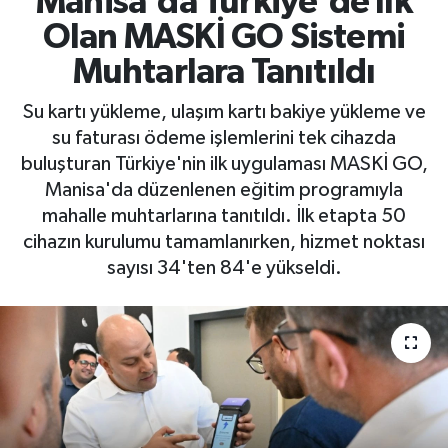
Manisa'da Türkiye'de İlk
Olan MASKİ GO Sistemi
RESMİ İLAN
RESMİ İLAN
Muhtarlara Tanıtıldı
BİLİM VE TEKNOLOJİ
Yaşam
Su kartı yükleme, ulaşım kartı bakiye yükleme ve
su faturası ödeme işlemlerini tek cihazda
Tarih
buluşturan Türkiye'nin ilk uygulaması MASKİ GO,
Manisa'da düzenlenen eğitim programıyla
Çevre
mahalle muhtarlarına tanıtıldı. İlk etapta 50
Dünya
cihazın kurulumu tamamlanırken, hizmet noktası
sayısı 34'ten 84'e yükseldi.
İletişim
Künye
SPOR
Vefat