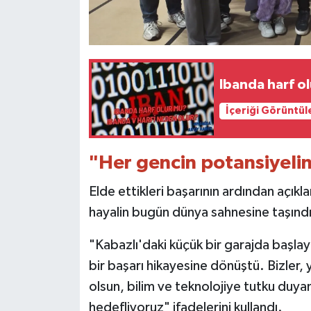
Ibanda harf o
İçeriği Görüntül
"Her gencin potansiyeli
Elde ettikleri başarının ardından açıkl
hayalin bugün dünya sahnesine taşındığı
"Kabazlı'daki küçük bir garajda başla
bir başarı hikayesine dönüştü. Bizler,
olsun, bilim ve teknolojiye tutku duya
hedefliyoruz" ifadelerini kullandı.