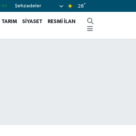
°
Şehzadeler
%0.1
28
.14
TARIM
SİYASET
RESMİ İLAN
.14
.45
%0
.86