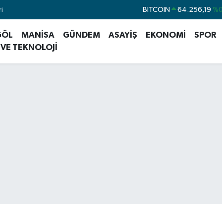
i
DOLAR
47,5785
EURO
54,9297
%0
GÖL
MANİSA
GÜNDEM
ASAYİŞ
EKONOMİ
SPOR
STERLİN
64,0850
%0
 VE TEKNOLOJİ
GRAM ALTIN
6384.71
%2
BİST100
13.688
BITCOIN
64.256,19
%0