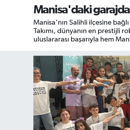
Manisa'daki garajda
RESMİ İLAN
RESMİ İLAN
Manisa'nın Salihli ilçesine bağ
BİLİM VE TEKNOLOJİ
Yaşam
Takımı, dünyanın en prestijli r
uluslararası başarıyla hem Man
Tarih
Çevre
Dünya
İletişim
Künye
SPOR
Vefat