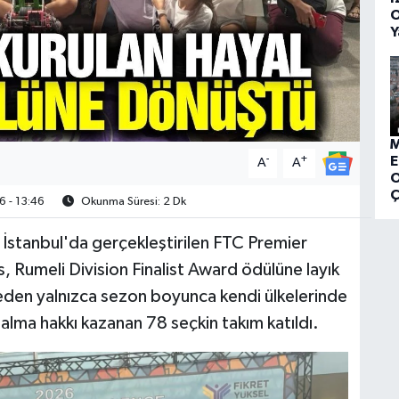
O
Y
M
-
+
E
A
A
O
Ç
 - 13:46
Okunma Süresi: 2 Dk
 İstanbul'da gerçekleştirilen FTC Premier
Rumeli Division Finalist Award ödülüne layık
eden yalnızca sezon boyunca kendi ülkelerinde
lma hakkı kazanan 78 seçkin takım katıldı.