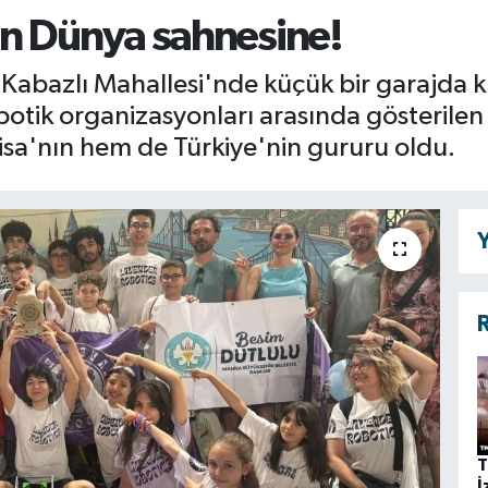
n Dünya sahnesine!
lı Kabazlı Mahallesi'nde küçük bir garajda
obotik organizasyonları arasında gösterilen
isa'nın hem de Türkiye'nin gururu oldu.
Y
R
T
İ