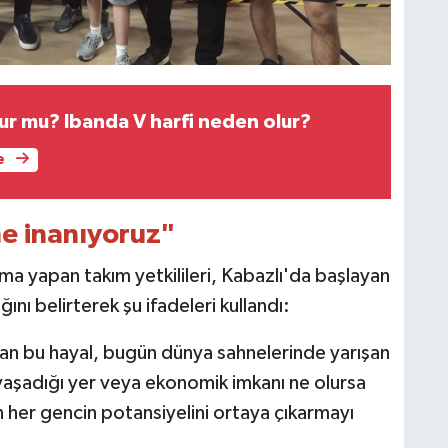
lur mu? Ibanda V harfi neden olur?
e
ne inanıyoruz"
ama yapan takım yetkilileri, Kabazlı'da başlayan
nı belirterek şu ifadeleri kullandı:
yan bu hayal, bugün dünya sahnelerinde yarışan
 yaşadığı yer veya ekonomik imkanı ne olursa
n her gencin potansiyelini ortaya çıkarmayı