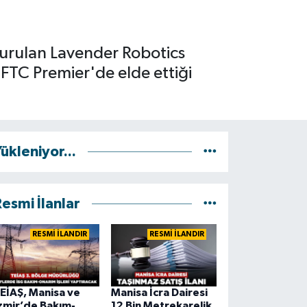
 kurulan Lavender Robotics
 FTC Premier'de elde ettiği
ükleniyor...
esmi İlanlar
RESMİ İLANDIR
RESMİ İLANDIR
EİAŞ, Manisa ve
Manisa İcra Dairesi
zmir’de Bakım-
12 Bin Metrekarelik