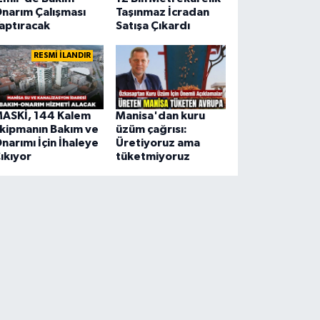
narım Çalışması
Taşınmaz İcradan
aptıracak
Satışa Çıkardı
RESMİ İLANDIR
ASKİ, 144 Kalem
Manisa'dan kuru
kipmanın Bakım ve
üzüm çağrısı:
narımı İçin İhaleye
Üretiyoruz ama
ıkıyor
tüketmiyoruz