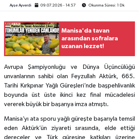
Ayşe Ayverdi
09.07.2026 - 14:57
Okunma Süresi: 1 Dk
Video
Manisa'da tavan
arasından sofralara
uzanan lezzet!
Avrupa Şampiyonluğu ve Dünya Üçüncülüğü
unvanlarının sahibi olan Feyzullah Aktürk, 665.
Tarihi Kırkpınar Yağlı Güreşleri’nde başpehlivanlık
boyunda üst üste ikinci kez final mücadelesi
vererek büyük bir başarıya imza atmıştı.
Manisa’yı ata sporu yağlı güreşte başarıyla temsil
eden Aktürk’ün ziyareti sırasında, elde ettiği
dereceler ve Türk güreşine katkıları üzerine