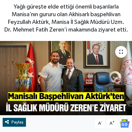
Yağlı güreşte elde ettiği önemli başarılarla
RESMİ İLAN
RESMİ İLAN
Manisa’nın gururu olan Akhisarlı başpehlivan
Feyzullah Aktürk, Manisa İl Sağlık Müdürü Uzm.
BİLİM VE TEKNOLOJİ
Yaşam
Dr. Mehmet Fatih Zeren’i makamında ziyaret etti.
Tarih
Çevre
Dünya
İletişim
Künye
SPOR
Paylaş
-
+
A
A
Vefat