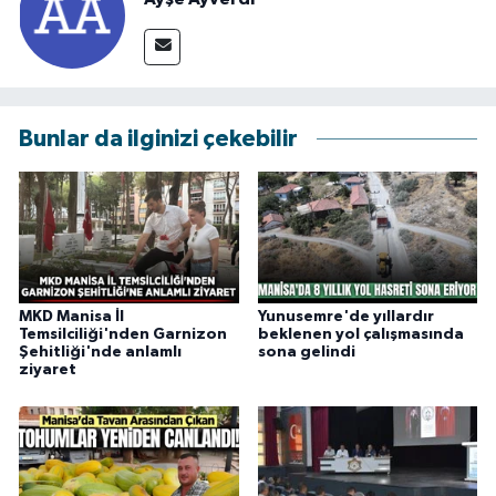
Bunlar da ilginizi çekebilir
MKD Manisa İl
Yunusemre'de yıllardır
Temsilciliği'nden Garnizon
beklenen yol çalışmasında
Şehitliği'nde anlamlı
sona gelindi
ziyaret