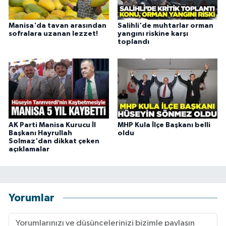
Manisa'da tavan arasından
Salihli'de muhtarlar orman
sofralara uzanan lezzet!
yangını riskine karşı
toplandı
AK Parti Manisa Kurucu İl
MHP Kula İlçe Başkanı belli
Başkanı Hayrullah
oldu
Solmaz'dan dikkat çeken
açıklamalar
Yorumlar