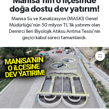
Manisa'nın o ilçesinde
doğa dostu dev yatırım!
RESMİ İLAN
RESMİ İLAN
Manisa Su ve Kanalizasyon (MASKİ) Genel
BİLİM VE TEKNOLOJİ
Yaşam
Müdürlüğü'nün 50 milyon TL'lik yatırımı olan
Demirci İleri Biyolojik Atıksu Arıtma Tesisi'nin
Tarih
geçici kabul süreci tamamlandı.
Çevre
Dünya
İletişim
Künye
SPOR
Vefat