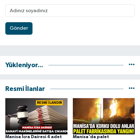
Gönder
Yükleniyor...
Resmi İlanlar
RESMİ İLANDIR
Manisa İcra Dairesi 4 adet
Manisa'da palet