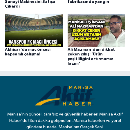
Sanayi Makinesini Satışa
fabrikasında yangın
Çıkardı
Akhisar'da maç öncesi
Ali Mazman'dan dikkat
kapsamlı çalışma!
çeken çıkış: 'Ürün
çeşitliliğini artırmamız
lazım'
Manisa'nın güncel, tarafsız ve güvenilir haberleri Manisa Aktif
Haber’de! Son dakika gelişmeleri, Manisa haberleri ve yerel
gündem burada. Manisa'nın Gerçek Sesi.