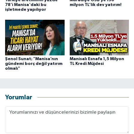
Türkiye üretiminin yüzde
Muradiye OSB’ye 150
78'i Manisa'daki bu
milyon TL’lik dev yatırım!
işletmede yapılıyor
Şenol Sunat; "Manisa’nın
Manisalı Esnafa 1,5 Milyon
gündemi borç değil yatırım
TL Kredi Müjdesi
olmalı"
Yorumlar