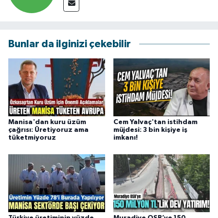
Bunlar da ilginizi çekebilir
Manisa'dan kuru üzüm
Cem Yalvaç'tan istihdam
çağrısı: Üretiyoruz ama
müjdesi: 3 bin kişiye iş
tüketmiyoruz
imkanı!