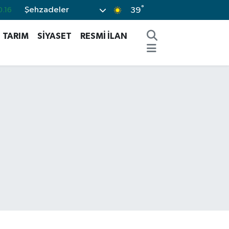
.16
°
Şehzadeler
39
.06
TARIM
SİYASET
RESMİ İLAN
.02
0.2
.12
%70