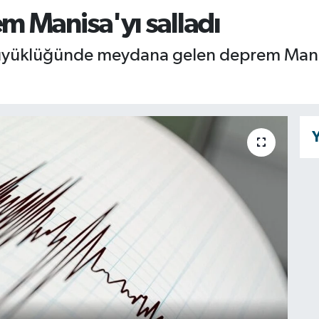
 Manisa'yı salladı
üyüklüğünde meydana gelen deprem Manis
Y