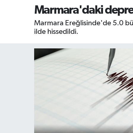
Marmara'daki deprem
RESMİ İLAN
RESMİ İLAN
Marmara Ereğlisinde'de 5.0 b
BİLİM VE TEKNOLOJİ
Yaşam
ilde hissedildi.
Tarih
Çevre
Dünya
İletişim
Künye
SPOR
Vefat