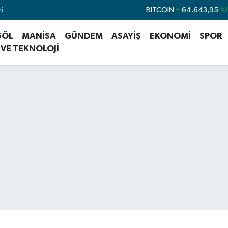
BITCOIN
64.643,95
%0
i
DOLAR
47,6006
%0
GÖL
MANİSA
GÜNDEM
ASAYİŞ
EKONOMİ
SPOR
EURO
55,0250
%0
 VE TEKNOLOJİ
STERLİN
64,2398
%
GRAM ALTIN
6500.87
%0
BİST100
13.799