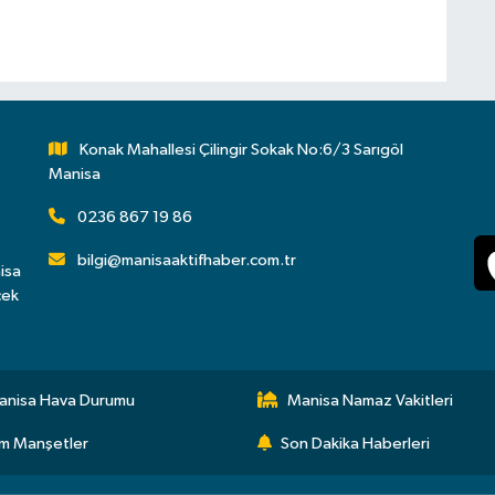
Konak Mahallesi Çilingir Sokak No:6/3 Sarıgöl
Manisa
0236 867 19 86
bilgi@manisaaktifhaber.com.tr
isa
çek
anisa Hava Durumu
Manisa Namaz Vakitleri
m Manşetler
Son Dakika Haberleri