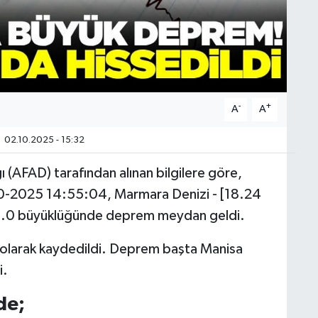
-
+
A
A
02.10.2025 - 15:32
 (AFAD) tarafından alınan bilgilere göre,
10-2025 14:55:04, Marmara Denizi - [18.24
5.0 büyüklüğünde deprem meydan geldi.
e olarak kaydedildi. Deprem başta Manisa
i.
de;