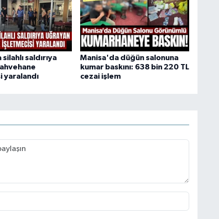
silahlı saldırıya
Manisa'da düğün salonuna
kahvehane
kumar baskını: 638 bin 220 TL
i yaralandı
cezai işlem