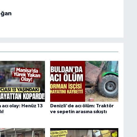
oğan
 acı olay: Henüz 13
Denizli'de acı ölüm: Traktör
ı!
ve sepetin arasına sıkıştı