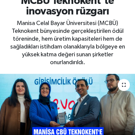
MCBÜ Teknokent’te
inovasyon rüzgarı
RESMİ İLAN
RESMİ İLAN
Manisa Celal Bayar Üniversitesi (MCBÜ)
BİLİM VE TEKNOLOJİ
Yaşam
Teknokent bünyesinde gerçekleştirilen ödül
töreninde, hem üretim kapasiteleri hem de
Tarih
sağladıkları istihdam olanaklarıyla bölgeye en
yüksek katma değeri sunan şirketler
Çevre
onurlandırıldı.
Dünya
İletişim
Künye
SPOR
Vefat