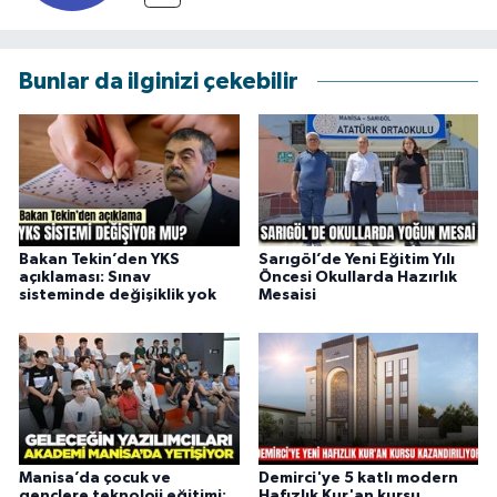
Bunlar da ilginizi çekebilir
Bakan Tekin’den YKS
Sarıgöl’de Yeni Eğitim Yılı
açıklaması: Sınav
Öncesi Okullarda Hazırlık
sisteminde değişiklik yok
Mesaisi
Manisa’da çocuk ve
Demirci'ye 5 katlı modern
gençlere teknoloji eğitimi:
Hafızlık Kur'an kursu