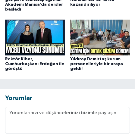
Akademi Manisa’da dersler
kazandırılıyor
başladı
Rektör Kibar,
Yıldıray Demirtaş kurum
Cumhurbaşkanı Erdoğan ile
personelleriyle bir araya
görüştü
geldi!
Yorumlar