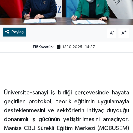
Video
Paylaş
-
+
A
A
Elif Kocatürk
13.10.2025 - 14:37
Üniversite–sanayi iş birliği çerçevesinde hayata
geçirilen protokol, teorik eğitimin uygulamayla
desteklenmesini ve sektörlerin ihtiyaç duyduğu
donanımlı iş gücünün yetiştirilmesini amaçlıyor.
Manisa CBÜ Sürekli Eğitim Merkezi (MCBÜSEM)