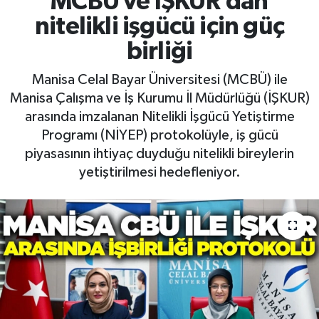
MCBÜ ve İŞKUR’dan
nitelikli işgücü için güç
RESMİ İLAN
RESMİ İLAN
birliği
BİLİM VE TEKNOLOJİ
Yaşam
Manisa Celal Bayar Üniversitesi (MCBÜ) ile
Manisa Çalışma ve İş Kurumu İl Müdürlüğü (İŞKUR)
Tarih
arasında imzalanan Nitelikli İşgücü Yetiştirme
Programı (NİYEP) protokolüyle, iş gücü
Çevre
piyasasının ihtiyaç duyduğu nitelikli bireylerin
Dünya
yetiştirilmesi hedefleniyor.
İletişim
Künye
SPOR
Vefat