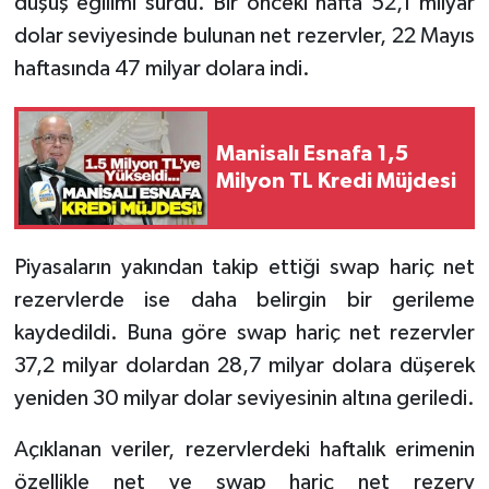
düşüş eğilimi sürdü. Bir önceki hafta 52,1 milyar
dolar seviyesinde bulunan net rezervler, 22 Mayıs
haftasında 47 milyar dolara indi.
Manisalı Esnafa 1,5
Milyon TL Kredi Müjdesi
Piyasaların yakından takip ettiği swap hariç net
rezervlerde ise daha belirgin bir gerileme
kaydedildi. Buna göre swap hariç net rezervler
37,2 milyar dolardan 28,7 milyar dolara düşerek
yeniden 30 milyar dolar seviyesinin altına geriledi.
Açıklanan veriler, rezervlerdeki haftalık erimenin
özellikle net ve swap hariç net rezerv