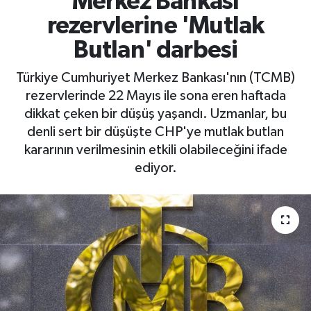
Merkez Bankası
rezervlerine 'Mutlak
RESMİ İLAN
RESMİ İLAN
Butlan' darbesi
BİLİM VE TEKNOLOJİ
Yaşam
Türkiye Cumhuriyet Merkez Bankası'nın (TCMB)
rezervlerinde 22 Mayıs ile sona eren haftada
Tarih
dikkat çeken bir düşüş yaşandı. Uzmanlar, bu
denli sert bir düşüşte CHP'ye mutlak butlan
Çevre
kararının verilmesinin etkili olabileceğini ifade
Dünya
ediyor.
İletişim
Künye
SPOR
Vefat