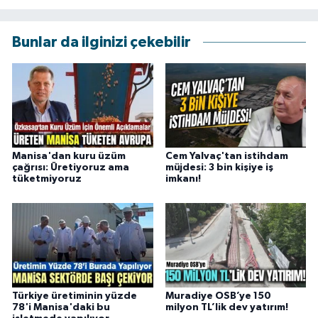
Bunlar da ilginizi çekebilir
Manisa'dan kuru üzüm
Cem Yalvaç'tan istihdam
çağrısı: Üretiyoruz ama
müjdesi: 3 bin kişiye iş
tüketmiyoruz
imkanı!
Türkiye üretiminin yüzde
Muradiye OSB’ye 150
78'i Manisa'daki bu
milyon TL’lik dev yatırım!