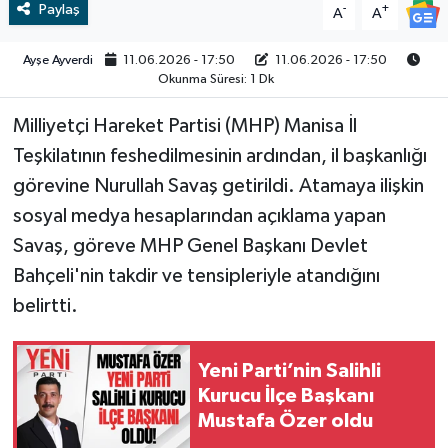
Paylaş
-
+
A
A
Video
Ayşe Ayverdi
11.06.2026 - 17:50
11.06.2026 - 17:50
Okunma Süresi: 1 Dk
Milliyetçi Hareket Partisi (MHP) Manisa İl
Teşkilatının feshedilmesinin ardından, il başkanlığı
görevine Nurullah Savaş getirildi. Atamaya ilişkin
sosyal medya hesaplarından açıklama yapan
Savaş, göreve MHP Genel Başkanı Devlet
Bahçeli'nin takdir ve tensipleriyle atandığını
belirtti.
Yeni Parti’nin Salihli
Kurucu İlçe Başkanı
Mustafa Özer oldu