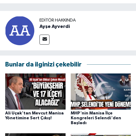
EDITÖR HAKKINDA
Ayşe Ayverdi
Bunlar da ilginizi çekebilir
Ali Uçak’tan Mevcut Manisa
MHP'nin Manisa İlçe
Yönetimine Sert Çıkış!
Kongreleri Selendi'den
Başladı