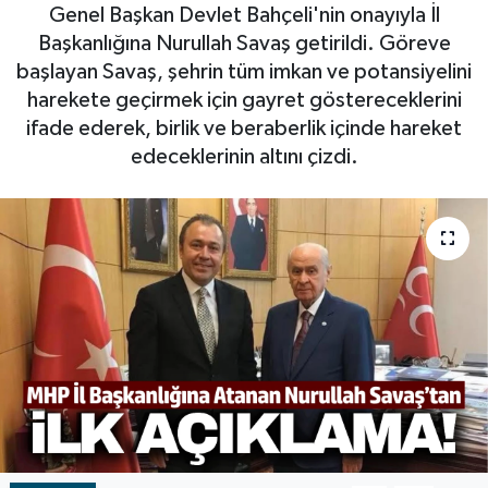
Genel Başkan Devlet Bahçeli'nin onayıyla İl
RESMİ İLAN
RESMİ İLAN
Başkanlığına Nurullah Savaş getirildi. Göreve
başlayan Savaş, şehrin tüm imkan ve potansiyelini
BİLİM VE TEKNOLOJİ
Yaşam
harekete geçirmek için gayret göstereceklerini
ifade ederek, birlik ve beraberlik içinde hareket
Tarih
edeceklerinin altını çizdi.
Çevre
Dünya
İletişim
Künye
SPOR
Vefat