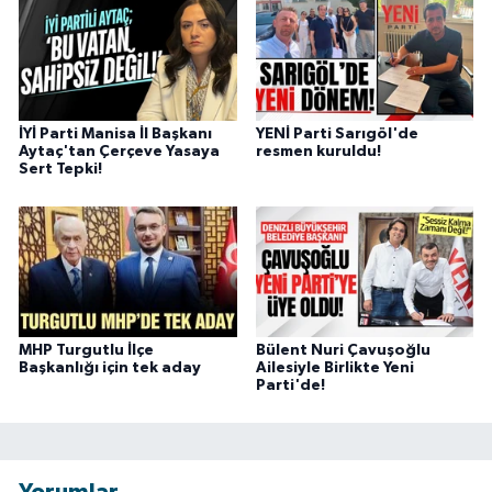
İYİ Parti Manisa İl Başkanı
YENİ Parti Sarıgöl'de
Aytaç'tan Çerçeve Yasaya
resmen kuruldu!
Sert Tepki!
MHP Turgutlu İlçe
Bülent Nuri Çavuşoğlu
Başkanlığı için tek aday
Ailesiyle Birlikte Yeni
Parti'de!