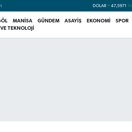
i
EURO
55,1336
%
STERLİN
64,2534
%
GÖL
MANİSA
GÜNDEM
ASAYİŞ
EKONOMİ
SPOR
 VE TEKNOLOJİ
GRAM ALTIN
6527.85
%
BİST100
13.70
BITCOIN
64.475,47
%