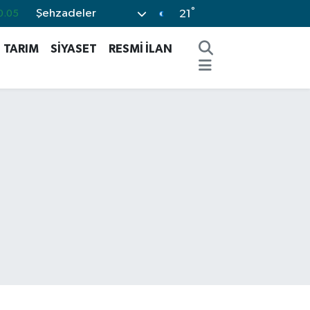
°
Şehzadeler
21
0.18
0.22
TARIM
SİYASET
RESMİ İLAN
0.54
3
%0
0.66