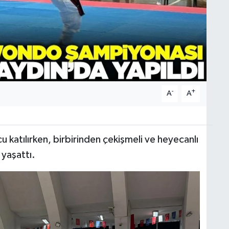
-
+
A
A
katılırken, birbirinden çekişmeli ve heyecanlı
yaşattı.