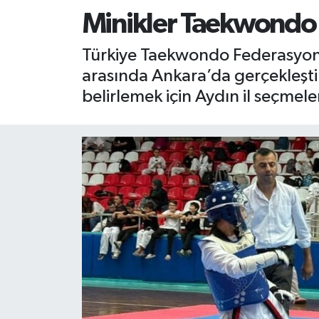
Minikler Taekwondo 
RESMİ İLAN
RESMİ İLAN
Türkiye Taekwondo Federasyonu’
BİLİM VE TEKNOLOJİ
Yaşam
arasında Ankara’da gerçekleşti
belirlemek için Aydın il seçmeler
Tarih
Çevre
Dünya
İletişim
Künye
SPOR
Vefat