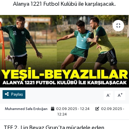
Alanya 1221 Futbol Kulübü ile karşılaşacak.
RESMİ İLAN
RESMİ İLAN
BİLİM VE TEKNOLOJİ
Yaşam
Tarih
Çevre
Dünya
İletişim
Paylaş
-
+
A
A
Künye
Muhammed Safa Erdoğan
02.09.2025 - 12:24
02.09.2025 -
SPOR
12:24
TFF 2. Lig Beyaz Grup’ta mücadele eden
Vefat