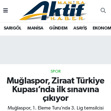
Yazarlar
SARIGÖL
Türkiye
Manisa Nöbetçi Eczaneler
SARIGÖL
MANİSA
GÜNDEM
ASAYİŞ
EKONOM
Resmi İlanlar
MANİSA
Tarım
Manisa Hava Durumu
Foto Galeri
GÜNDEM
Analiz Haberler
Manisa Namaz Vakitleri
ASAYİŞ
Asayiş
Manisa Trafik Yoğunluk Haritası
EKONOMİ
Siyaset
Süper Lig Puan Durumu ve Fikstür
SPOR
Muğlaspor, Ziraat Türkiye
SPOR
Eğitim
Tüm Manşetler
Kupası’nda ilk sınavına
TARIM
Kültür Sanat
Son Dakika Haberleri
çıkıyor
SİYASET
Manisa
Haber Arşivi
Muğlaspor, 1. Eleme Turu’nda 3. Lig temsilcisi