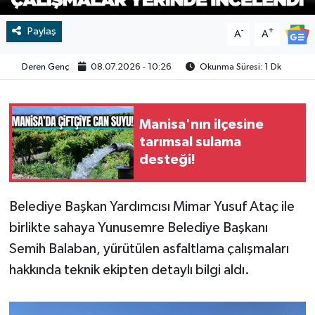
Paylaş
Video
-
+
A
A
Deren Genç
08.07.2026 - 10:26
Okunma Süresi: 1 Dk
Manisa'nın ilçesine
tarımsal sulama
desteği!
Belediye Başkan Yardımcısı Mimar Yusuf Ataç ile
birlikte sahaya Yunusemre Belediye Başkanı
Semih Balaban, yürütülen asfaltlama çalışmaları
hakkında teknik ekipten detaylı bilgi aldı.