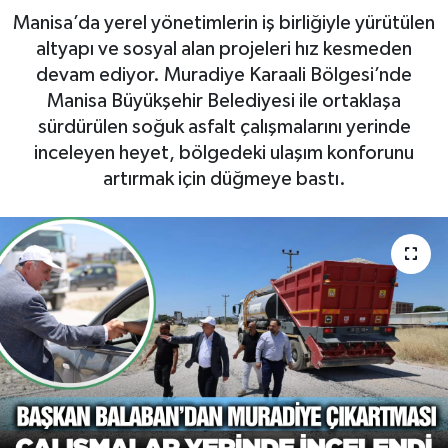
Manisa’da yerel yönetimlerin iş birliğiyle yürütülen
RESMİ İLAN
RESMİ İLAN
altyapı ve sosyal alan projeleri hız kesmeden
devam ediyor. Muradiye Karaali Bölgesi’nde
BİLİM VE TEKNOLOJİ
Yaşam
Manisa Büyükşehir Belediyesi ile ortaklaşa
sürdürülen soğuk asfalt çalışmalarını yerinde
Tarih
inceleyen heyet, bölgedeki ulaşım konforunu
artırmak için düğmeye bastı.
Çevre
Dünya
İletişim
Künye
SPOR
Vefat