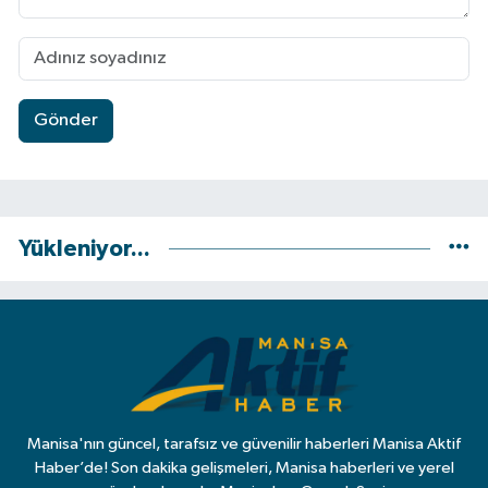
Gönder
Yükleniyor...
Manisa'nın güncel, tarafsız ve güvenilir haberleri Manisa Aktif
Haber’de! Son dakika gelişmeleri, Manisa haberleri ve yerel