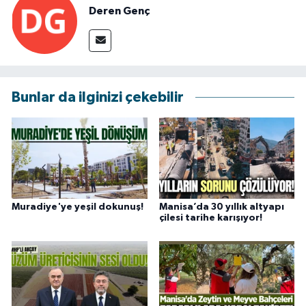
Deren Genç
Bunlar da ilginizi çekebilir
Muradiye'ye yeşil dokunuş!
Manisa’da 30 yıllık altyapı
çilesi tarihe karışıyor!