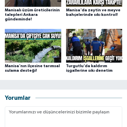
Manisalı üzüm üreticilerinin
Manisa'da zeytin ve meyve
talepleri Ankara
bahçelerinde sıkı kontrol!
gündeminde!
Manisa'nın ilçesine tarımsal
Turgutlu’da kaldırım
sulama desteği!
işgallerine sıkı denetim
Yorumlar