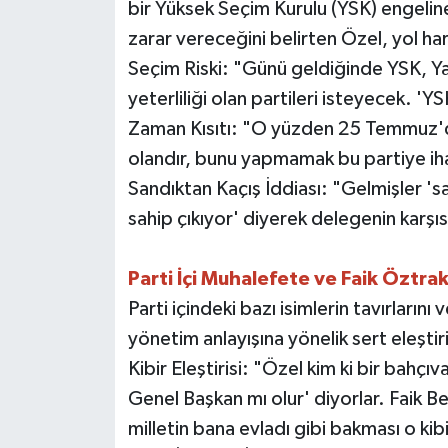
bir Yüksek Seçim Kurulu (YSK) engeline
zarar vereceğini belirten Özel, yol hari
Seçim Riski: "Günü geldiğinde YSK, Y
yeterliliği olan partileri isteyecek. 
Zaman Kısıtı: "O yüzden 25 Temmuz'da
olandır, bunu yapmamak bu partiye iha
Sandıktan Kaçış İddiası: "Gelmişler 's
sahip çıkıyor' diyerek delegenin karşıs
Parti İçi Muhalefete ve Faik Öztra
Parti içindeki bazı isimlerin tavırlarını 
yönetim anlayışına yönelik sert eleşti
Kibir Eleştirisi: "Özel kim ki bir bah
Genel Başkan mı olur' diyorlar. Faik Bey
milletin bana evladı gibi bakması o kibirl