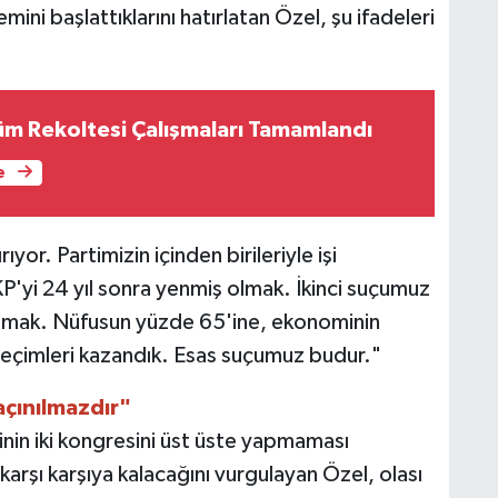
i başlattıklarını hatırlatan Özel, şu ifadeleri
m Rekoltesi Çalışmaları Tamamlandı
e
or. Partimizin içinden birileriyle işi
P'yi 24 yıl sonra yenmiş olmak. İkinci suçumuz
 yapmak. Nüfusun yüzde 65'ine, ekonominin
eçimleri kazandık. Esas suçumuz budur."
çınılmazdır"
tinin iki kongresini üst üste yapmaması
rşı karşıya kalacağını vurgulayan Özel, olası