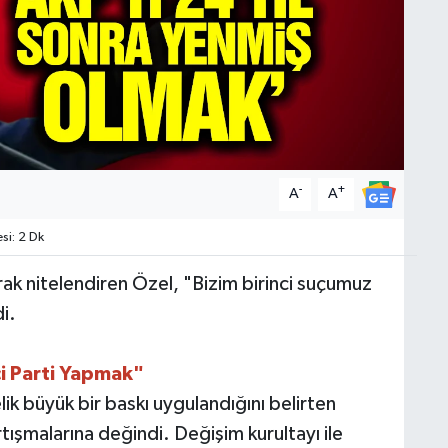
-
+
A
A
i: 2 Dk
rak nitelendiren Özel, "Bizim birinci suçumuz
i.
i Parti Yapmak"
ik büyük bir baskı uygulandığını belirten
tışmalarına değindi. Değişim kurultayı ile