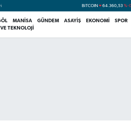
i
DOLAR
47,7143
%
EURO
55,0317
%-0
GÖL
MANİSA
GÜNDEM
ASAYİŞ
EKONOMİ
SPOR
STERLİN
64,2463
%0
 VE TEKNOLOJİ
GRAM ALTIN
6574.81
%1
BİST100
13.887
BITCOIN
64.360,53
%-0