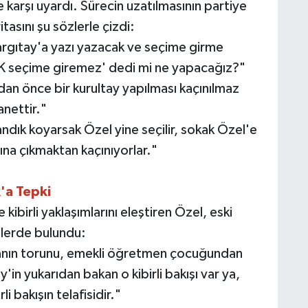
 karşı uyardı. Sürecin uzatılmasının partiye
tasını şu sözlerle çizdi:
argıtay'a yazı yazacak ve seçime girme
'YSK seçime giremez' dedi mi ne yapacağız?"
n önce bir kurultay yapılması kaçınılmaz
nettir."
andık koyarsak Özel yine seçilir, sokak Özel'e
ına çıkmaktan kaçınıyorlar."
k'a Tepki
ve kibirli yaklaşımlarını eleştiren Özel, eski
rilerde bulundu:
çıvanın torunu, emekli öğretmen çocuğundan
'in yukarıdan bakan o kibirli bakışı var ya,
i bakışın telafisidir."