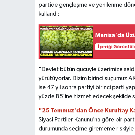
partide gençleşme ve yenilenme dönemin
kullandı:
Manisa'da Üzü
İçeriği Görüntül
"Devlet bütün gücüyle üzerimize saldırıy
yürütüyorlar. Bizim birinci suçumuz AK
ise 47 yıl sonra partiyi birinci parti
yüzde 85'ine hizmet edecek şekilde s
"25 Temmuz'dan Önce Kurultay Ka
Siyasi Partiler Kanunu’na göre bir par
durumunda seçime girememe riskiyle ka