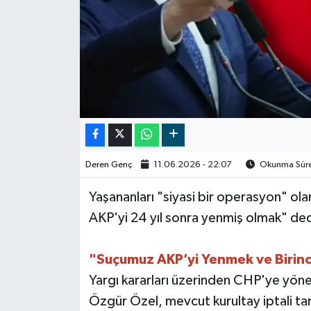
Video
Deren Genç
11.06.2026 - 22:07
Okunma Süres
Yaşananları "siyasi bir operasyon" ola
AKP'yi 24 yıl sonra yenmiş olmak" ded
"Suçumuz AKP’yi Yenmek ve Birinc
Yargı kararları üzerinden CHP'ye yönel
Özgür Özel, mevcut kurultay iptali tar