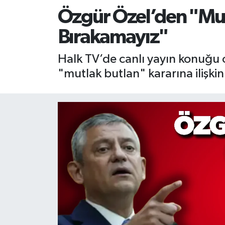
Özgür Özel’den "Mutl
RESMİ İLAN
RESMİ İLAN
Bırakamayız"
BİLİM VE TEKNOLOJİ
Yaşam
Halk TV’de canlı yayın konuğu
Tarih
"mutlak butlan" kararına ilişki
Çevre
Dünya
İletişim
Künye
SPOR
Vefat