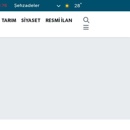
°
Şehzadeler
0.16
28
.02
TARIM
SİYASET
RESMİ İLAN
.07
.44
%64
.76