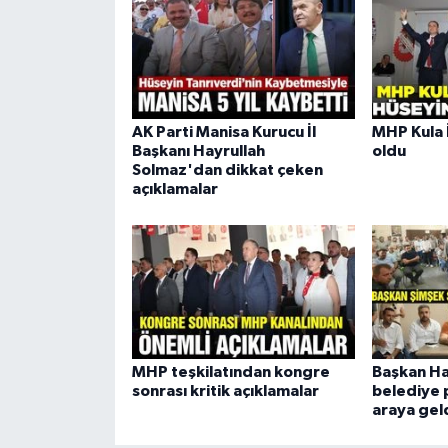
AK Parti Manisa Kurucu İl
MHP Kula İ
Başkanı Hayrullah
oldu
Solmaz'dan dikkat çeken
açıklamalar
MHP teşkilatından kongre
Başkan Ha
sonrası kritik açıklamalar
belediye p
araya gel