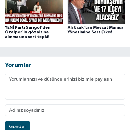
YENİ Parti Sarıgöl'den
Ali Uçak’tan Mevcut Manisa
Özalper’in gözaltına
Yönetimine Sert Çıkış!
alınmasına sert tepki!
Yorumlar
Gönder