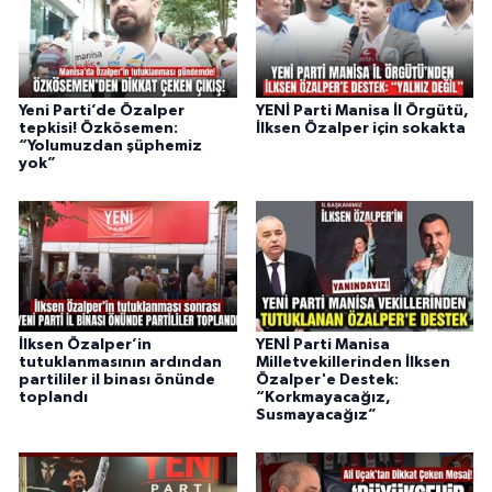
Yeni Parti’de Özalper
YENİ Parti Manisa İl Örgütü,
tepkisi! Özkösemen:
İlksen Özalper için sokakta
“Yolumuzdan şüphemiz
yok”
İlksen Özalper’in
YENİ Parti Manisa
tutuklanmasının ardından
Milletvekillerinden İlksen
partililer il binası önünde
Özalper'e Destek:
toplandı
“Korkmayacağız,
Susmayacağız”