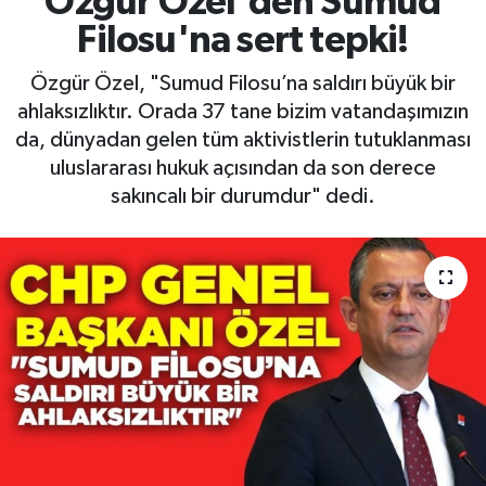
Özgür Özel'den Sumud
Filosu'na sert tepki!
RESMİ İLAN
RESMİ İLAN
Özgür Özel, "Sumud Filosu’na saldırı büyük bir
BİLİM VE TEKNOLOJİ
Yaşam
ahlaksızlıktır. Orada 37 tane bizim vatandaşımızın
da, dünyadan gelen tüm aktivistlerin tutuklanması
Tarih
uluslararası hukuk açısından da son derece
sakıncalı bir durumdur" dedi.
Çevre
Dünya
İletişim
Künye
SPOR
Vefat