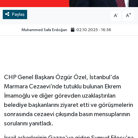
Video
Paylaş
-
+
A
A
Muhammed Safa Erdoğan
02.10.2025 - 16:56
CHP Genel Başkanı Özgür Özel, İstanbul'da
Marmara Cezaevi’nde tutuklu bulunan Ekrem
İmamoğlu ve diğer görevden uzaklaştırılan
belediye başkanlarını ziyaret etti ve görüşmelerin
sonrasında cezaevi çıkışında basın mensuplarının
sorularını yanıtladı.
İsrail askerlerinin Gazze'ye giden Sumud Filosu'na