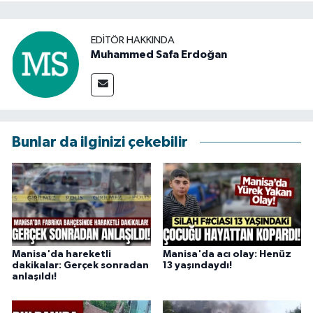
EDITÖR HAKKINDA
Muhammed Safa Erdoğan
Bunlar da ilginizi çekebilir
Manisa'da hareketli
Manisa'da acı olay: Henüz
dakikalar: Gerçek sonradan
13 yaşındaydı!
anlaşıldı!