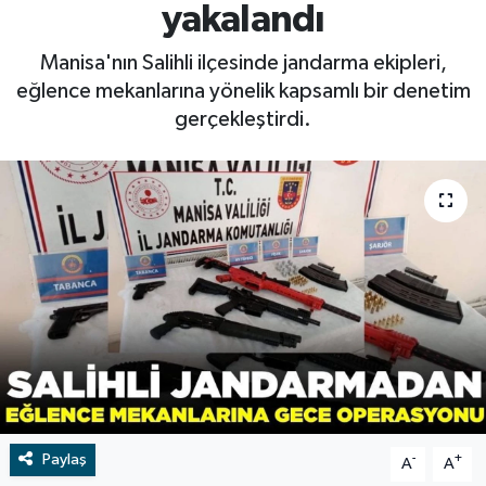
yakalandı
RESMİ İLAN
RESMİ İLAN
Manisa'nın Salihli ilçesinde jandarma ekipleri,
eğlence mekanlarına yönelik kapsamlı bir denetim
BİLİM VE TEKNOLOJİ
Yaşam
gerçekleştirdi.
Tarih
Çevre
Dünya
İletişim
Künye
SPOR
Paylaş
-
+
A
A
Vefat