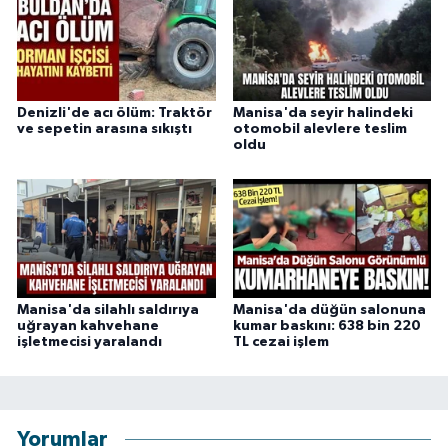
Denizli'de acı ölüm: Traktör
Manisa'da seyir halindeki
ve sepetin arasına sıkıştı
otomobil alevlere teslim
oldu
Manisa'da silahlı saldırıya
Manisa'da düğün salonuna
uğrayan kahvehane
kumar baskını: 638 bin 220
işletmecisi yaralandı
TL cezai işlem
Yorumlar