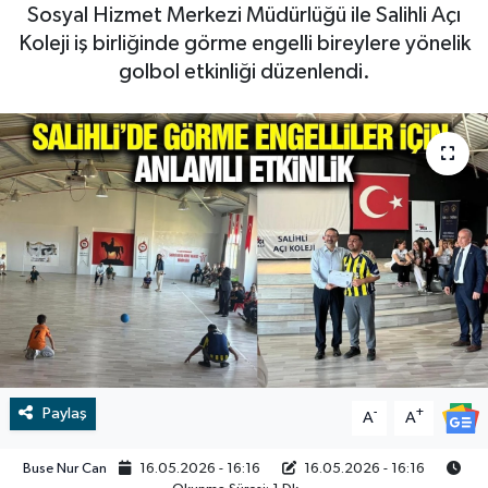
Sosyal Hizmet Merkezi Müdürlüğü ile Salihli Açı
RESMİ İLAN
RESMİ İLAN
Koleji iş birliğinde görme engelli bireylere yönelik
golbol etkinliği düzenlendi.
BİLİM VE TEKNOLOJİ
Yaşam
Tarih
Çevre
Dünya
İletişim
Künye
Paylaş
-
+
A
A
SPOR
Buse Nur Can
16.05.2026 - 16:16
16.05.2026 - 16:16
Vefat