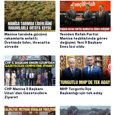
Manisa tarımda gücünü
Yeniden Refah Partisi
rakamlarla anlattı:
Manisa teşkilatında görev
Üretimde lider, ihracatta
değişimi: Yeni İl Başkanı
zirvede
Enes İzci oldu
CHP Manisa İl Başkanı
MHP Turgutlu İlçe
Uzun'dan Gazetecilere
Başkanlığı için tek aday
Ziyaret