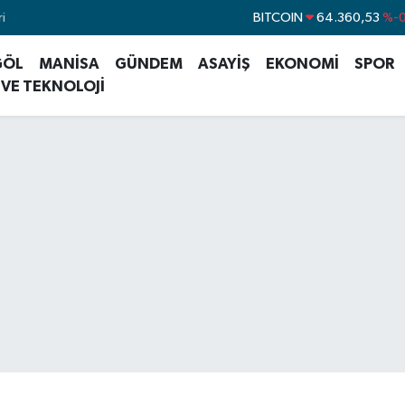
i
DOLAR
47,7069
%
EURO
55,0265
%0
GÖL
MANİSA
GÜNDEM
ASAYİŞ
EKONOMİ
SPOR
STERLİN
64,1897
%0
 VE TEKNOLOJİ
GRAM ALTIN
6618.49
%
BİST100
13.887
BITCOIN
64.360,53
%-0