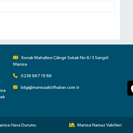
Konak Mahallesi Çilingir Sokak No:6/3 Sarıgöl
Manisa
0236 867 19 86
bilgi@manisaaktifhaber.com.tr
isa
çek
anisa Hava Durumu
Manisa Namaz Vakitleri