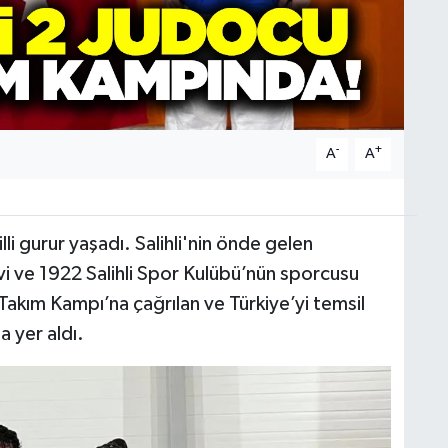
-
+
A
A
illi gurur yaşadı. Salihli'nin önde gelen
 ve 1922 Salihli Spor Kulübü’nün sporcusu
Takım Kampı’na çağrılan ve Türkiye’yi temsil
a yer aldı.