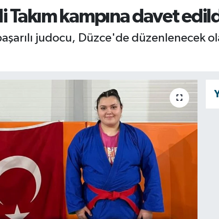
lli Takım kampına davet edild
 başarılı judocu, Düzce'de düzenlenecek o
Y