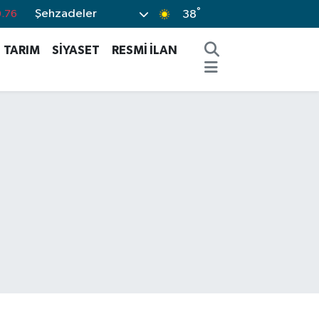
°
Şehzadeler
0.17
38
.01
TARIM
SİYASET
RESMİ İLAN
.02
2.12
%64
.76