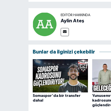
EDITÖR HAKKINDA
Aylin Ateş
Bunlar da ilginizi çekebilir
Somaspor'da bir transfer
Yunusemr
daha!
kadrosunu
güçlendir