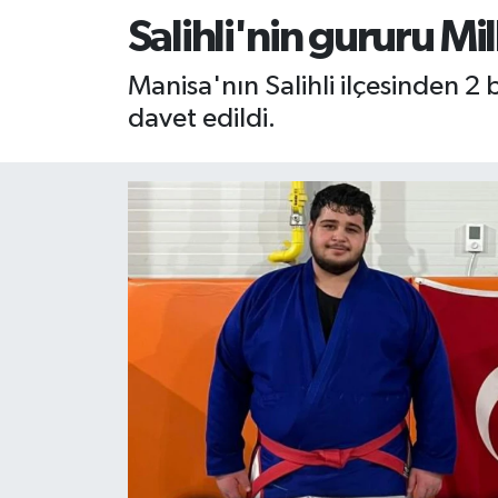
Salihli'nin gururu Mi
RESMİ İLAN
RESMİ İLAN
Manisa'nın Salihli ilçesinden 2
BİLİM VE TEKNOLOJİ
Yaşam
davet edildi.
Tarih
Çevre
Dünya
İletişim
Künye
SPOR
Vefat