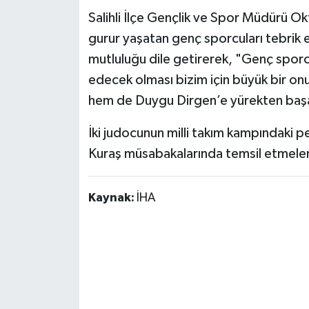
Salihli İlçe Gençlik ve Spor Müdürü Okt
gurur yaşatan genç sporcuları tebrik 
mutluluğu dile getirerek, "Genç sporcu
edecek olması bizim için büyük bir o
hem de Duygu Dirgen’e yürekten başarıl
İki judocunun milli takım kampındaki p
Kuraş müsabakalarında temsil etmeler
Kaynak:
İHA