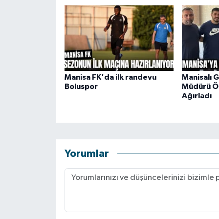
Manisa FK'da ilk randevu
Manisalı 
Boluspor
Müdürü Ö
Ağırladı
Yorumlar