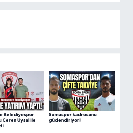
e Belediyespor
Somaspor kadrosunu
 Ceren Uysal ile
güçlendiriyor!
di