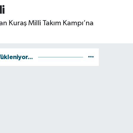
i
lan Kuraş Milli Takım Kampı’na
ükleniyor...