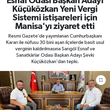
Esnaf Odası Başkan Adayı
Küçüközkan Yeni Vergi
RESMİ İLAN
RESMİ İLAN
Sistemi istişareleri için
BİLİM VE TEKNOLOJİ
Yaşam
Manisa'yı ziyaret etti
Tarih
Resmi Gazete’de yayımlanan Cumhurbaşkanı
Kararı ile nüfusu 30 bini aşan ilçelerde basit usul
Çevre
verginin kaldırılmasına Sarıgöl Esnaf ve
Sanatkârlar Odası Başkan Adayı Şevki
Dünya
Küçüközkan'dan tepki.
İletişim
Künye
SPOR
Vefat