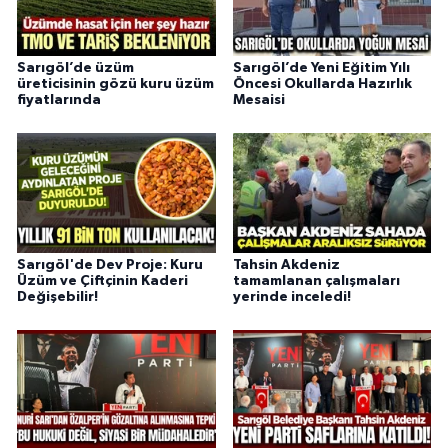
Sarıgöl’de üzüm
Sarıgöl’de Yeni Eğitim Yılı
üreticisinin gözü kuru üzüm
Öncesi Okullarda Hazırlık
fiyatlarında
Mesaisi
Sarıgöl'de Dev Proje: Kuru
Tahsin Akdeniz
Üzüm ve Çiftçinin Kaderi
tamamlanan çalışmaları
Değişebilir!
yerinde inceledi!