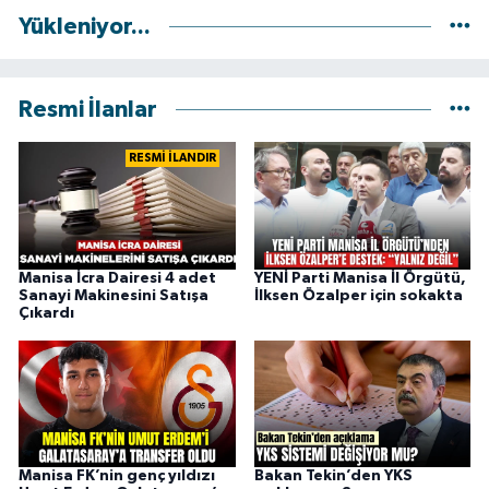
Yükleniyor...
Resmi İlanlar
RESMİ İLANDIR
Manisa İcra Dairesi 4 adet
YENİ Parti Manisa İl Örgütü,
Sanayi Makinesini Satışa
İlksen Özalper için sokakta
Çıkardı
Manisa FK’nin genç yıldızı
Bakan Tekin’den YKS