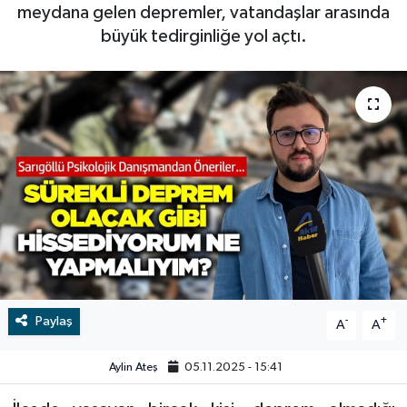
meydana gelen depremler, vatandaşlar arasında
RESMİ İLAN
RESMİ İLAN
büyük tedirginliğe yol açtı.
BİLİM VE TEKNOLOJİ
Yaşam
Tarih
Çevre
Dünya
İletişim
Künye
Paylaş
-
+
A
A
SPOR
Aylin Ateş
05.11.2025 - 15:41
Vefat