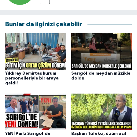
Bunlar da ilginizi çekebilir
Yıldıray Demirtaş kurum
Sarıgöl'de meydan müzikle
personelleriyle bir araya
doldu
geldi!
YENİ Parti Sarıgöl'de
Başkan Tüfekci, üzüm acil