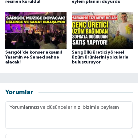
resmen kuruldu!
eylem planını duyurdu
Sarıgöl'de konser akşamı!
Sarıgöllü üretici yöresel
Yasemin ve Samed sahne
üzüm ürünlerini yolcularla
alacak!
buluşturuyor
Yorumlar