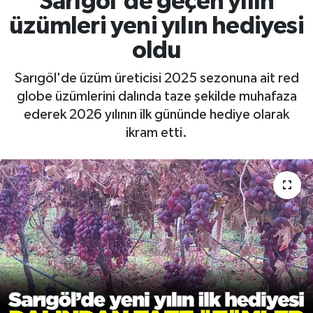
Sarıgöl'de geçen yılın
üzümleri yeni yılın hediyesi
RESMİ İLAN
RESMİ İLAN
oldu
BİLİM VE TEKNOLOJİ
Yaşam
Sarıgöl'de üzüm üreticisi 2025 sezonuna ait red
globe üzümlerini dalında taze şekilde muhafaza
Tarih
ederek 2026 yılının ilk gününde hediye olarak
ikram etti.
Çevre
Dünya
İletişim
Künye
SPOR
Vefat