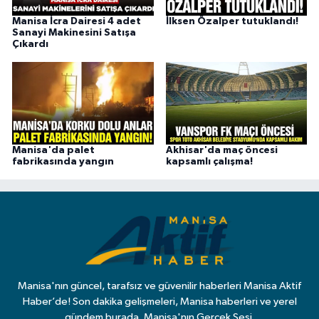
Manisa İcra Dairesi 4 adet
İlksen Özalper tutuklandı!
Sanayi Makinesini Satışa
Çıkardı
Manisa'da palet
Akhisar'da maç öncesi
fabrikasında yangın
kapsamlı çalışma!
Manisa'nın güncel, tarafsız ve güvenilir haberleri Manisa Aktif
Haber’de! Son dakika gelişmeleri, Manisa haberleri ve yerel
gündem burada. Manisa'nın Gerçek Sesi.