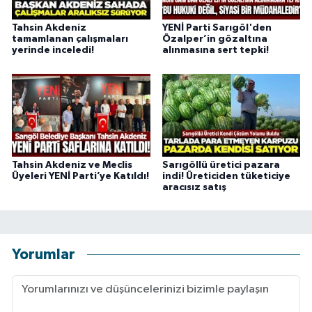
Tahsin Akdeniz
YENİ Parti Sarıgöl'den
tamamlanan çalışmaları
Özalper’in gözaltına
yerinde inceledi!
alınmasına sert tepki!
Tahsin Akdeniz ve Meclis
Sarıgöllü üretici pazara
Üyeleri YENİ Parti’ye Katıldı!
indi! Üreticiden tüketiciye
aracısız satış
Yorumlar