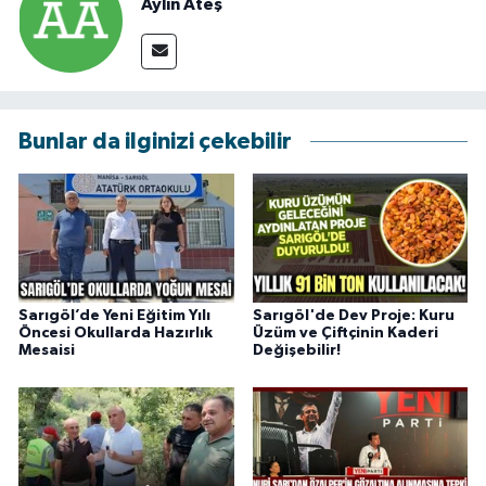
Aylin Ateş
Bunlar da ilginizi çekebilir
Sarıgöl’de Yeni Eğitim Yılı
Sarıgöl'de Dev Proje: Kuru
Öncesi Okullarda Hazırlık
Üzüm ve Çiftçinin Kaderi
Mesaisi
Değişebilir!