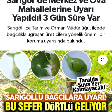
Sarıgöl'de Merkez ve Ova
Mahallelerine Uyarı
RESMİ İLAN
RESMİ İLAN
Yapıldı! 3 Gün Süre Var
BİLİM VE TEKNOLOJİ
Yaşam
Sarıgöl İlçe Tarım ve Orman Müdürlüğü, ilçede
bağcılıkla uğraşan üreticilere yönelik önemli bir
Tarih
koruma uyarısında bulundu.
Çevre
Dünya
İletişim
Künye
SPOR
Vefat