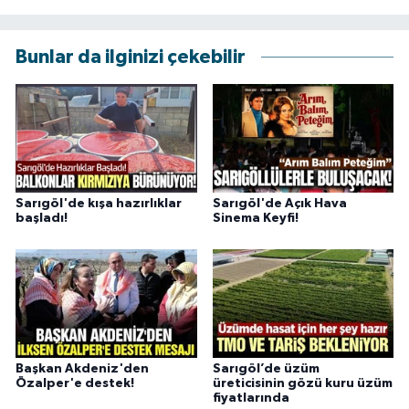
Bunlar da ilginizi çekebilir
Sarıgöl'de kışa hazırlıklar
Sarıgöl'de Açık Hava
başladı!
Sinema Keyfi!
Başkan Akdeniz'den
Sarıgöl’de üzüm
Özalper'e destek!
üreticisinin gözü kuru üzüm
fiyatlarında