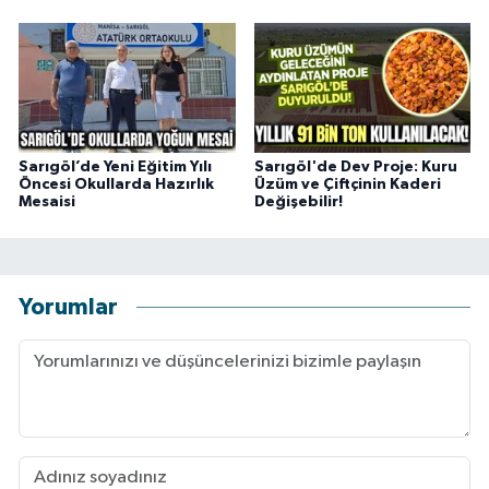
Sarıgöl’de Yeni Eğitim Yılı
Sarıgöl'de Dev Proje: Kuru
Öncesi Okullarda Hazırlık
Üzüm ve Çiftçinin Kaderi
Mesaisi
Değişebilir!
Yorumlar