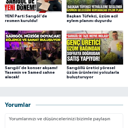
YENİ Parti Sarıgöl'de
Başkan Tüfekci, üzüm acil
resmen kuruldu!
eylem planını duyurdu
Sarıgöl'de konser akşamı!
Sarıgöllü üretici yöresel
Yasemin ve Samed sahne
üzüm ürünlerini yolcularla
alacak!
buluşturuyor
Yorumlar