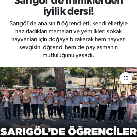
Sarıgöl'de miniklerden
iyilik dersi!
RESMİ İLAN
RESMİ İLAN
Sarıgöl'de ana sınıfı öğrencileri, kendi elleriyle
BİLİM VE TEKNOLOJİ
Yaşam
hazırladıkları mamaları ve yemlikleri sokak
hayvanları için doğaya bırakarak hem hayvan
Tarih
sevgisini öğrendi hem de paylaşmanın
mutluluğunu yaşadı.
Çevre
Dünya
İletişim
Künye
SPOR
Vefat