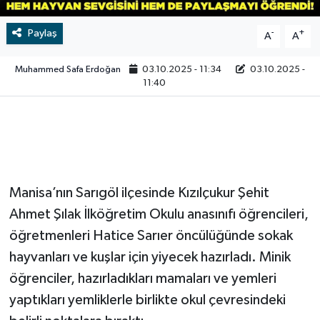
Video
Paylaş
-
+
A
A
Muhammed Safa Erdoğan
03.10.2025 - 11:34
03.10.2025 -
11:40
Manisa’nın Sarıgöl ilçesinde Kızılçukur Şehit
Ahmet Şılak İlköğretim Okulu anasınıfı öğrencileri,
öğretmenleri Hatice Sarıer öncülüğünde sokak
hayvanları ve kuşlar için yiyecek hazırladı. Minik
öğrenciler, hazırladıkları mamaları ve yemleri
yaptıkları yemliklerle birlikte okul çevresindeki