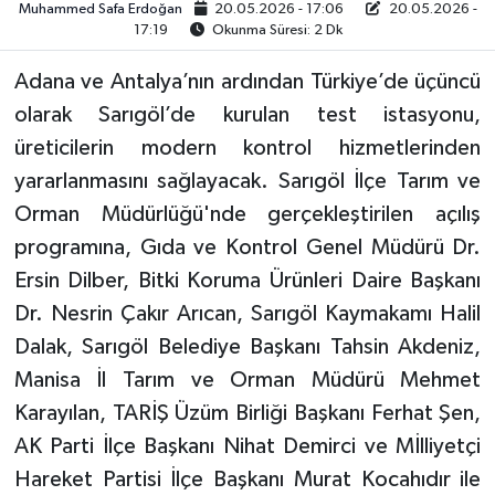
Muhammed Safa Erdoğan
20.05.2026 - 17:06
20.05.2026 -
17:19
Okunma Süresi: 2 Dk
Video
Adana ve Antalya’nın ardından Türkiye’de üçüncü
olarak Sarıgöl’de kurulan test istasyonu,
üreticilerin modern kontrol hizmetlerinden
yararlanmasını sağlayacak. Sarıgöl İlçe Tarım ve
Orman Müdürlüğü'nde gerçekleştirilen açılış
programına, Gıda ve Kontrol Genel Müdürü Dr.
Ersin Dilber, Bitki Koruma Ürünleri Daire Başkanı
Dr. Nesrin Çakır Arıcan, Sarıgöl Kaymakamı Halil
Dalak, Sarıgöl Belediye Başkanı Tahsin Akdeniz,
Manisa İl Tarım ve Orman Müdürü Mehmet
Karayılan, TARİŞ Üzüm Birliği Başkanı Ferhat Şen,
AK Parti İlçe Başkanı Nihat Demirci ve Mİlliyetçi
Hareket Partisi İlçe Başkanı Murat Kocahıdır ile