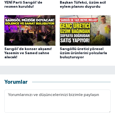
YENİ Parti Sarıgöl'de
Başkan Tüfekci, üzüm acil
resmen kuruldu!
eylem planını duyurdu
Sarıgöl'de konser akşamı!
Sarıgöllü üretici yöresel
Yasemin ve Samed sahne
üzüm ürünlerini yolcularla
alacak!
buluşturuyor
Yorumlar