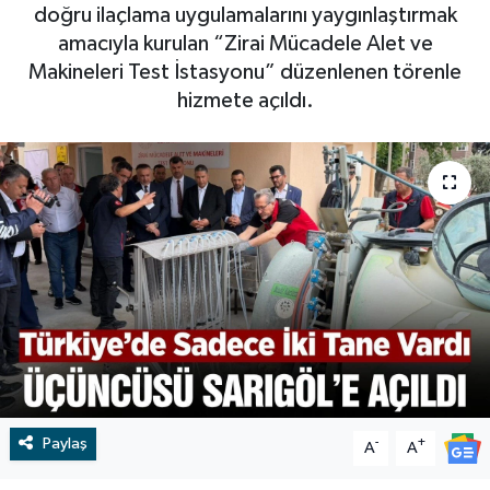
doğru ilaçlama uygulamalarını yaygınlaştırmak
RESMİ İLAN
RESMİ İLAN
amacıyla kurulan “Zirai Mücadele Alet ve
Makineleri Test İstasyonu” düzenlenen törenle
BİLİM VE TEKNOLOJİ
Yaşam
hizmete açıldı.
Tarih
Çevre
Dünya
İletişim
Künye
SPOR
Paylaş
-
+
A
A
Vefat