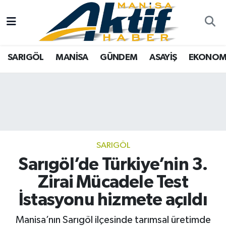
Yazarlar
SARIGÖL
Türkiye
Manisa Nöbetçi Eczaneler
SARIGÖL
MANİSA
GÜNDEM
ASAYİŞ
EKONOM
Resmi İlanlar
MANİSA
Tarım
Manisa Hava Durumu
Foto Galeri
GÜNDEM
Analiz Haberler
Manisa Namaz Vakitleri
ASAYİŞ
Asayiş
Manisa Trafik Yoğunluk Haritası
EKONOMİ
Siyaset
Süper Lig Puan Durumu ve Fikstür
SARIGÖL
Sarıgöl’de Türkiye’nin 3.
SPOR
Eğitim
Tüm Manşetler
Zirai Mücadele Test
TARIM
Kültür Sanat
Son Dakika Haberleri
İstasyonu hizmete açıldı
SİYASET
Manisa
Haber Arşivi
Manisa’nın Sarıgöl ilçesinde tarımsal üretimde