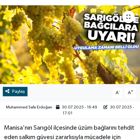
RESMİ İLAN
RESMİ İLAN
BİLİM VE TEKNOLOJİ
Yaşam
Tarih
Çevre
Dünya
İletişim
Paylaş
-
+
A
A
Künye
Muhammed Safa Erdoğan
30.07.2025 - 16:49
30.07.2025 -
17:01
SPOR
Manisa'nın Sarıgöl ilçesinde üzüm bağlarını tehdit
eden salkım güvesi zararlısıyla mücadele için
Vefat