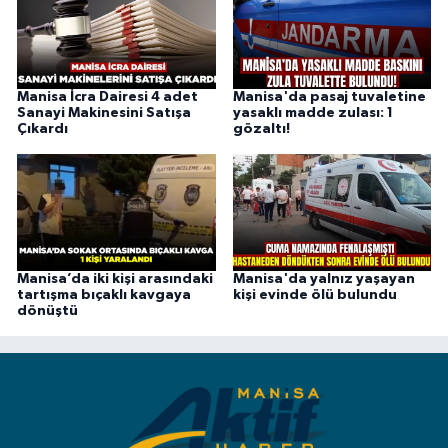
Manisa İcra Dairesi 4 adet
Manisa'da pasaj tuvaletine
Sanayi Makinesini Satışa
yasaklı madde zulası: 1
Çıkardı
gözaltı!
Manisa’da iki kişi arasındaki
Manisa'da yalnız yaşayan
tartışma bıçaklı kavgaya
kişi evinde ölü bulundu
dönüştü