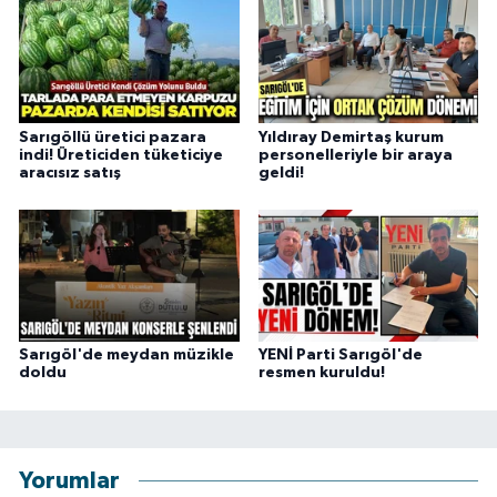
Sarıgöllü üretici pazara
Yıldıray Demirtaş kurum
indi! Üreticiden tüketiciye
personelleriyle bir araya
aracısız satış
geldi!
Sarıgöl'de meydan müzikle
YENİ Parti Sarıgöl'de
doldu
resmen kuruldu!
Yorumlar