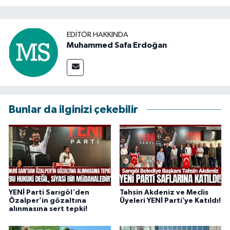
EDITÖR HAKKINDA
Muhammed Safa Erdoğan
Bunlar da ilginizi çekebilir
YENİ Parti Sarıgöl'den
Tahsin Akdeniz ve Meclis
Özalper’in gözaltına
Üyeleri YENİ Parti’ye Katıldı!
alınmasına sert tepki!