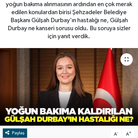
yoğun bakıma alınmasının ardından en çok merak
RESMİ İLAN
RESMİ İLAN
edilen konulardan birisi Şehzadeler Belediye
Başkanı Gülşah Durbay'ın hastalığı ne, Gülşah
BİLİM VE TEKNOLOJİ
Yaşam
Durbay ne kanseri sorusu oldu. Bu soruya sizler
için yanıt verdik.
Tarih
Çevre
Dünya
İletişim
Künye
SPOR
Paylaş
-
+
A
A
Vefat