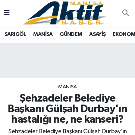
Yazarlar
SARIGÖL
Türkiye
Manisa Nöbetçi Eczaneler
SARIGÖL
MANİSA
GÜNDEM
ASAYİŞ
EKONOM
Resmi İlanlar
MANİSA
Tarım
Manisa Hava Durumu
Foto Galeri
GÜNDEM
Analiz Haberler
Manisa Namaz Vakitleri
ASAYİŞ
Asayiş
Manisa Trafik Yoğunluk Haritası
EKONOMİ
Siyaset
Süper Lig Puan Durumu ve Fikstür
MANİSA
Şehzadeler Belediye
SPOR
Eğitim
Tüm Manşetler
Başkanı Gülşah Durbay'ın
TARIM
Kültür Sanat
Son Dakika Haberleri
hastalığı ne, ne kanseri?
SİYASET
Manisa
Haber Arşivi
Şehzadeler Belediye Başkanı Gülşah Durbay'ın