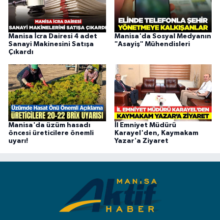
Manisa İcra Dairesi 4 adet
Manisa'da ​​Sosyal Medyanın
Sanayi Makinesini Satışa
"Asayiş" Mühendisleri
Çıkardı
Manisa'da üzüm hasadı
İl Emniyet Müdürü
öncesi üreticilere önemli
Karayel'den, Kaymakam
uyarı!
Yazar'a Ziyaret