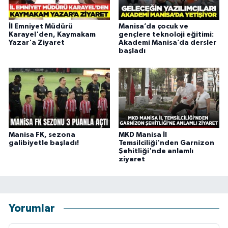
İl Emniyet Müdürü
Manisa’da çocuk ve
Karayel'den, Kaymakam
gençlere teknoloji eğitimi:
Yazar'a Ziyaret
Akademi Manisa’da dersler
başladı
Manisa FK, sezona
MKD Manisa İl
galibiyetle başladı!
Temsilciliği'nden Garnizon
Şehitliği'nde anlamlı
ziyaret
Yorumlar