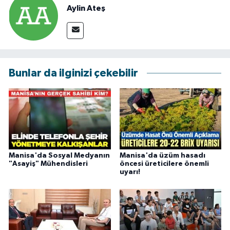
Aylin Ateş
Bunlar da ilginizi çekebilir
Manisa'da ​​Sosyal Medyanın
Manisa'da üzüm hasadı
"Asayiş" Mühendisleri
öncesi üreticilere önemli
uyarı!