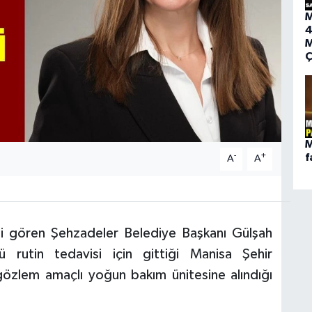
M
4
M
Ç
M
-
+
f
A
A
si gören Şehzadeler Belediye Başkanı Gülşah
ü rutin tedavisi için gittiği Manisa Şehir
gözlem amaçlı yoğun bakım ünitesine alındığı