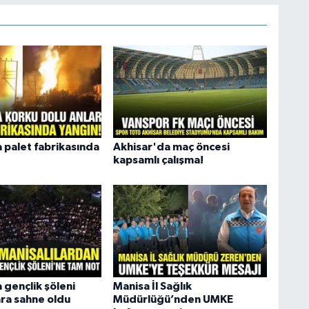
 palet fabrikasında
Akhisar'da maç öncesi
kapsamlı çalışma!
 gençlik şöleni
Manisa İl Sağlık
ara sahne oldu
Müdürlüğü’nden UMKE