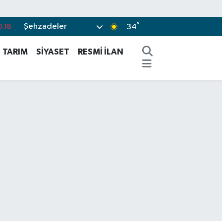
0.18
°
Şehzadeler
34
.18
.32
TARIM
SİYASET
RESMİ İLAN
.38
.03
-14