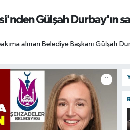
si'nden Gülşah Durbay'ın s
bakıma alınan Belediye Başkanı Gülşah Du
Y
R