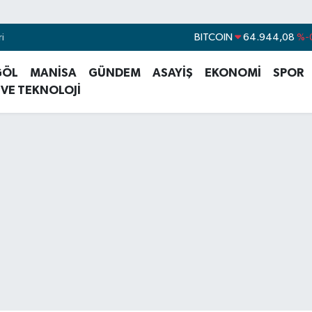
BITCOIN
64.944,08
%-
i
DOLAR
47,7436
%0
EURO
55,2510
%0
GÖL
MANİSA
GÜNDEM
ASAYİŞ
EKONOMİ
SPOR
 VE TEKNOLOJİ
STERLİN
64,4811
%0
GRAM ALTIN
6660.55
%0
BİST100
13.779
%