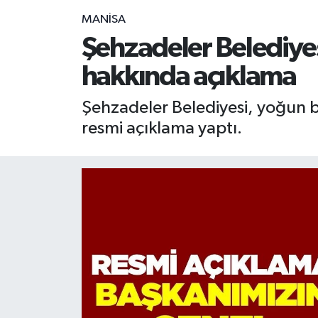
MANİSA
RESMİ İLAN
RESMİ İLAN
Şehzadeler Belediye
BİLİM VE TEKNOLOJİ
Yaşam
hakkında açıklama
Tarih
Şehzadeler Belediyesi, yoğun 
resmi açıklama yaptı.
Çevre
Dünya
İletişim
Künye
SPOR
Vefat