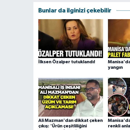
Bunlar da ilginizi çekebilir
İlksen Özalper tutuklandı!
Manisa'da
yangın
Ali Mazman'dan dikkat çeken
Manisa'da
çıkış: 'Ürün çeşitliliğini
renkli anl