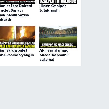
anisa İcra Dairesi
İlksen Özalper
 adet Sanayi
tutuklandı!
akinesini Satışa
ıkardı
anisa'da palet
Akhisar'da maç
abrikasında yangın
öncesi kapsamlı
çalışma!