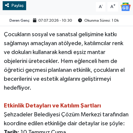
Paylaş
-
+
A
A
Video
Deren Genç
07.07.2026 - 10:30
Okunma Süresi: 1 Dk
Çocukların sosyal ve sanatsal gelişimine katkı
sağlamayı amaçlayan atölyede, katılımcılar renk
ve dokuları kullanarak kendi eşsiz mantar
objelerini üretecekler. Hem eğlenceli hem de
öğretici geçmesi planlanan etkinlik, çocukların el
becerilerini ve estetik algılarını geliştirmeyi
hedefliyor.
Etkinlik Detayları ve Katılım Şartları
Şehzadeler Belediyesi Çözüm Merkezi tarafından
koordine edilen etkinliğe dair detaylar ise şöyle:
Tarih:
10 Temmuz Cuma