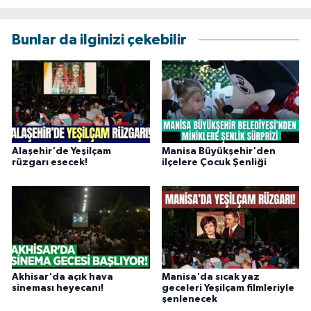
Bunlar da ilginizi çekebilir
Alaşehir'de Yeşilçam
Manisa Büyükşehir'den
rüzgarı esecek!
ilçelere Çocuk Şenliği
Akhisar'da açık hava
Manisa'da sıcak yaz
sineması heyecanı!
geceleri Yeşilçam filmleriyle
şenlenecek