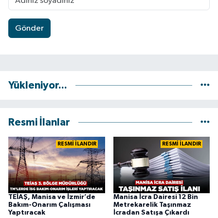
Gönder
Yükleniyor...
Resmi İlanlar
RESMİ İLANDIR
RESMİ İLANDIR
TEİAŞ, Manisa ve İzmir’de
Manisa İcra Dairesi 12 Bin
Bakım-Onarım Çalışması
Metrekarelik Taşınmaz
Yaptıracak
İcradan Satışa Çıkardı