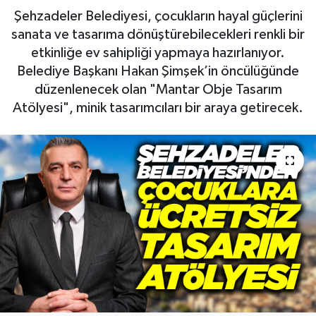
Şehzadeler Belediyesi, çocukların hayal güçlerini
RESMİ İLAN
RESMİ İLAN
sanata ve tasarıma dönüştürebilecekleri renkli bir
etkinliğe ev sahipliği yapmaya hazırlanıyor.
BİLİM VE TEKNOLOJİ
Yaşam
Belediye Başkanı Hakan Şimşek’in öncülüğünde
düzenlenecek olan "Mantar Obje Tasarım
Tarih
Atölyesi", minik tasarımcıları bir araya getirecek.
Çevre
Dünya
İletişim
Künye
SPOR
Vefat