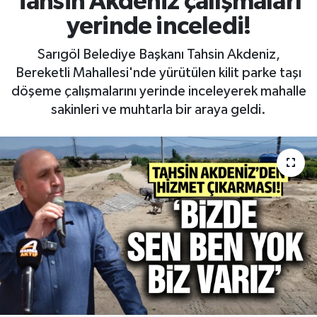
Tahsin Akdeniz çalışmaları
yerinde inceledi!
RESMİ İLAN
RESMİ İLAN
Sarıgöl Belediye Başkanı Tahsin Akdeniz,
BİLİM VE TEKNOLOJİ
Yaşam
Bereketli Mahallesi'nde yürütülen kilit parke taşı
döşeme çalışmalarını yerinde inceleyerek mahalle
Tarih
sakinleri ve muhtarla bir araya geldi.
Çevre
Dünya
İletişim
Künye
SPOR
Vefat