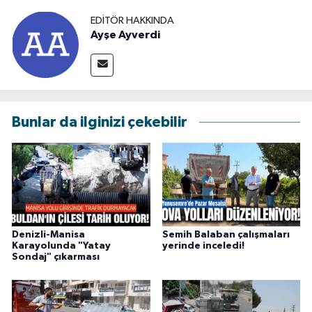
EDITÖR HAKKINDA
Ayşe Ayverdi
Bunlar da ilginizi çekebilir
Denizli-Manisa
Semih Balaban çalışmaları
Karayolunda "Yatay
yerinde inceledi!
Sondaj" çıkarması