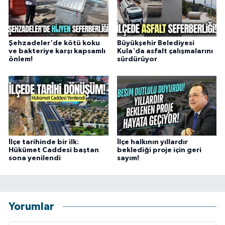
Şehzadeler'de kötü koku
Büyükşehir Belediyesi
ve bakteriye karşı kapsamlı
Kula'da asfalt çalışmalarını
önlem!
sürdürüyor
İlçe tarihinde bir ilk:
İlçe halkının yıllardır
Hükümet Caddesi baştan
beklediği proje için geri
sona yenilendi
sayım!
Yorumlar