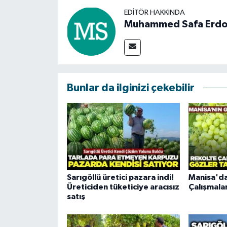
EDITÖR HAKKINDA
Muhammed Safa Erd
Bunlar da ilginizi çekebilir
Sarıgöllü üretici pazara indi!
Manisa'da
Üreticiden tüketiciye aracısız
Çalışmala
satış