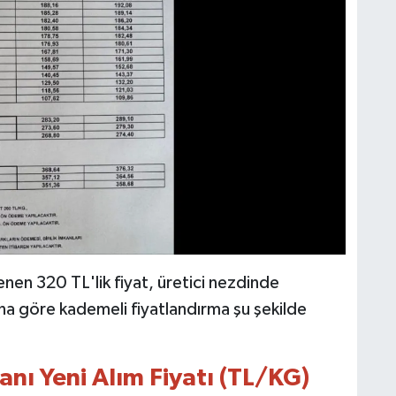
lenen 320 TL'lik fiyat, üretici nezdinde
ına göre kademeli fiyatlandırma şu şekilde
anı Yeni Alım Fiyatı (TL/KG)