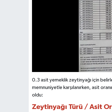
0.3 asit yemeklik zeytinyağı için belir
memnuniyetle karşılanırken, asit oran
oldu:
Zeytinyağı Türü / Asit Or