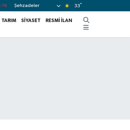
°
Şehzadeler
0.17
33
.01
TARIM
SİYASET
RESMİ İLAN
.02
.44
%64
.76