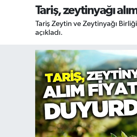
Tariş, zeytinyağı alım
RESMİ İLAN
RESMİ İLAN
Tariş Zeytin ve Zeytinyağı Birli
BİLİM VE TEKNOLOJİ
Yaşam
açıkladı.
Tarih
Çevre
Dünya
İletişim
Künye
SPOR
Vefat