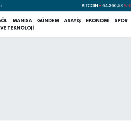
i
DOLAR
47,7069
%
EURO
55,0265
%0
GÖL
MANİSA
GÜNDEM
ASAYİŞ
EKONOMİ
SPOR
STERLİN
64,1897
%0
 VE TEKNOLOJİ
GRAM ALTIN
6574.81
%1
BİST100
13.887
BITCOIN
64.360,53
%-0