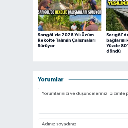
Sarıgöl'de 2026 Yılı Üzüm
Sarıgöl'de
Rekolte Tahmin Çalışmaları
bağlarını 
Sürüyor
Yüzde 80'
döndü
Yorumlar