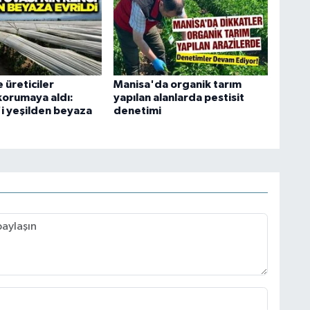
 üreticiler
Manisa'da organik tarım
korumaya aldı:
yapılan alanlarda pestisit
i yeşilden beyaza
denetimi