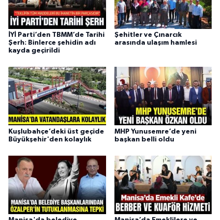
İYİ Parti’den TBMM’de Tarihi
Şehitler ve Çınarcık
Şerh: Binlerce şehidin adı
arasında ulaşım hamlesi
kayda geçirildi
Kuşlubahçe’deki üst geçide
MHP Yunusemre’de yeni
Büyükşehir'den kolaylık
başkan belli oldu