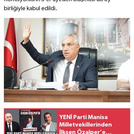
birliğiyle kabul edildi.
YENİ Parti Manisa
Milletvekillerinden
İlksen Özalper'e