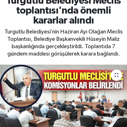
Turgutlu Belediyesi Meclis
toplantısı'nda önemli
RESMİ İLAN
RESMİ İLAN
kararlar alındı
BİLİM VE TEKNOLOJİ
Yaşam
Turgutlu Belediyesi’nin Haziran Ayı Olağan Meclis
Toplantısı, Belediye Başkanvekili Hüseyin Maliz
Tarih
başkanlığında gerçekleştirildi. Toplantıda 7
gündem maddesi görüşülerek karara bağlandı.
Çevre
Dünya
İletişim
Künye
SPOR
Vefat