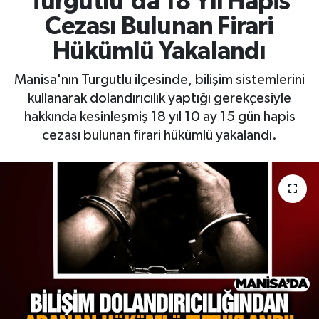
Turgutlu'da 18 Yıl Hapis
Cezası Bulunan Firari
RESMİ İLAN
RESMİ İLAN
Hükümlü Yakalandı
BİLİM VE TEKNOLOJİ
Yaşam
Manisa'nın Turgutlu ilçesinde, bilişim sistemlerini
kullanarak dolandırıcılık yaptığı gerekçesiyle
Tarih
hakkında kesinleşmiş 18 yıl 10 ay 15 gün hapis
cezası bulunan firari hükümlü yakalandı.
Çevre
Dünya
İletişim
Künye
SPOR
Vefat