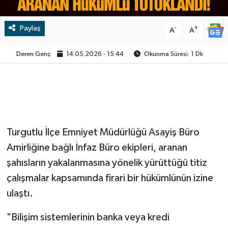
Video
Paylaş
-
+
A
A
Deren Genç
14.05.2026 - 15:44
Okunma Süresi: 1 Dk
Turgutlu İlçe Emniyet Müdürlüğü Asayiş Büro
Amirliğine bağlı İnfaz Büro ekipleri, aranan
şahısların yakalanmasına yönelik yürüttüğü titiz
çalışmalar kapsamında firari bir hükümlünün izine
ulaştı.
"Bilişim sistemlerinin banka veya kredi