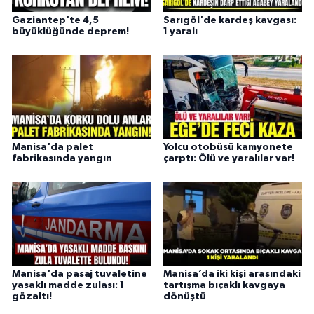
Gaziantep'te 4,5
Sarıgöl'de kardeş kavgası:
büyüklüğünde deprem!
1 yaralı
Manisa'da palet
Yolcu otobüsü kamyonete
fabrikasında yangın
çarptı: Ölü ve yaralılar var!
Manisa'da pasaj tuvaletine
Manisa’da iki kişi arasındaki
yasaklı madde zulası: 1
tartışma bıçaklı kavgaya
gözaltı!
dönüştü