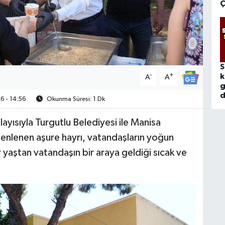
Ç
S
-
+
k
A
A
g
d
 - 14:56
Okunma Süresi: 1 Dk
yısıyla Turgutlu Belediyesi ile Manisa
zenlenen aşure hayrı, vatandaşların yoğun
her yaştan vatandaşın bir araya geldiği sıcak ve