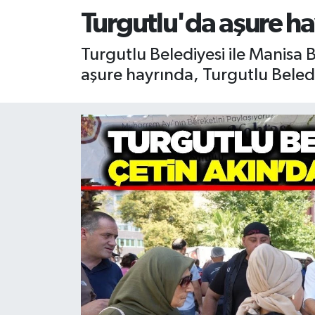
Turgutlu'da aşure ha
RESMİ İLAN
RESMİ İLAN
Turgutlu Belediyesi ile Manisa 
BİLİM VE TEKNOLOJİ
Yaşam
aşure hayrında, Turgutlu Beled
Tarih
Çevre
Dünya
İletişim
Künye
SPOR
Vefat