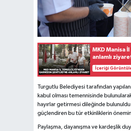
MKD Manisa İl 
anlamlı ziyare
İçeriği Görüntül
Turgutlu Belediyesi tarafından yapılan
kabul olması temennisinde bulunularak
hayırlar getirmesi dileğinde bulunuldu
güçlendiren bu tür etkinliklerin önemi
Paylaşma, dayanışma ve kardeşlik duygu