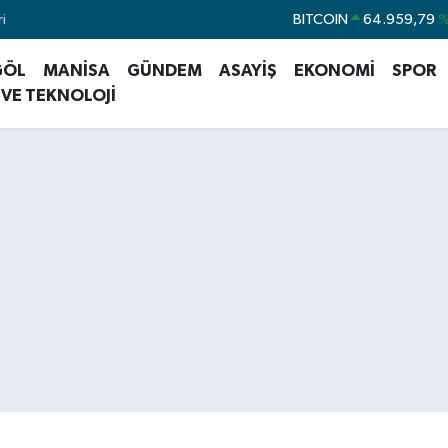
i
DOLAR
47,7436
%0
EURO
55,2510
%0
GÖL
MANİSA
GÜNDEM
ASAYİŞ
EKONOMİ
SPOR
STERLİN
64,4811
%0
 VE TEKNOLOJİ
GRAM ALTIN
6660.55
%0
BİST100
13.779
%
BITCOIN
64.959,79
%