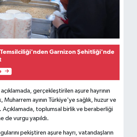
Temsilciliği'nden Garnizon Şehitliği'nde
t
e
 açıklamada, gerçekleştirilen aşure hayrının
, Muharrem ayının Türkiye'ye sağlık, huzur ve
. Açıklamada, toplumsal birlik ve beraberliği
ne de vurgu yapıldı.
larını pekiştiren aşure hayrı, vatandaşların