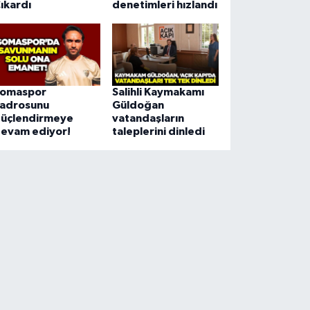
ıkardı
denetimleri hızlandı
omaspor
Salihli Kaymakamı
adrosunu
Güldoğan
üçlendirmeye
vatandaşların
evam ediyor!
taleplerini dinledi