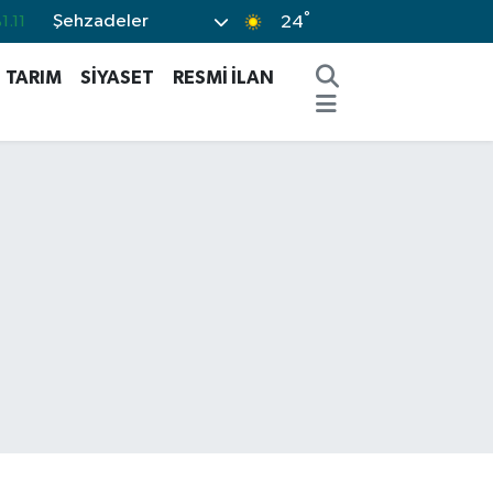
°
Şehzadeler
.18
24
.32
TARIM
SİYASET
RESMİ İLAN
.38
.03
-14
1.11