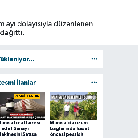
em ayı dolayısıyla düzenlenen
dağıttı.
ükleniyor...
esmi İlanlar
RESMİ İLANDIR
anisa İcra Dairesi
Manisa'da üzüm
 adet Sanayi
bağlarında hasat
akinesini Satışa
öncesi pestisit