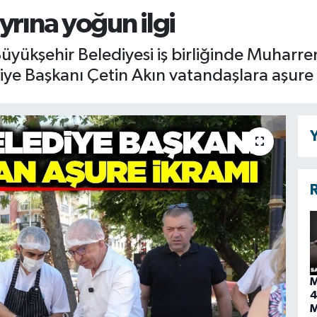
yrına yoğun ilgi
Büyükşehir Belediyesi iş birliğinde Muharr
iye Başkanı Çetin Akın vatandaşlara aşure 
Y
R
M
4
M