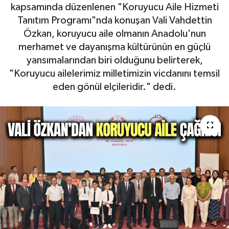
kapsamında düzenlenen "Koruyucu Aile Hizmeti
RESMİ İLAN
RESMİ İLAN
Tanıtım Programı"nda konuşan Vali Vahdettin
Özkan, koruyucu aile olmanın Anadolu'nun
BİLİM VE TEKNOLOJİ
Yaşam
merhamet ve dayanışma kültürünün en güçlü
yansımalarından biri olduğunu belirterek,
Tarih
"Koruyucu ailelerimiz milletimizin vicdanını temsil
eden gönül elçileridir." dedi.
Çevre
Dünya
İletişim
Künye
SPOR
Vefat