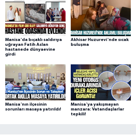
Manisa'da bıçaklı saldırıya
Akhisar Huzurevi'nde sıcak
uğrayan Fatih Aslan
buluşma
hastanede dünyaevine
girdi
Manisa'nın ilçesinin
Manisa'ya yakışmayan
sorunları masaya yatırıldı!
manzara: Vatandaşlarlar
tepkili!