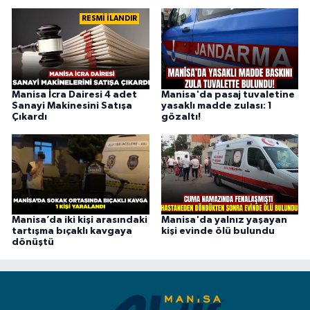
RESMİ İLANDIR
Manisa İcra Dairesi 4 adet
Manisa'da pasaj tuvaletine
Sanayi Makinesini Satışa
yasaklı madde zulası: 1
Çıkardı
gözaltı!
Manisa’da iki kişi arasındaki
Manisa'da yalnız yaşayan
tartışma bıçaklı kavgaya
kişi evinde ölü bulundu
dönüştü