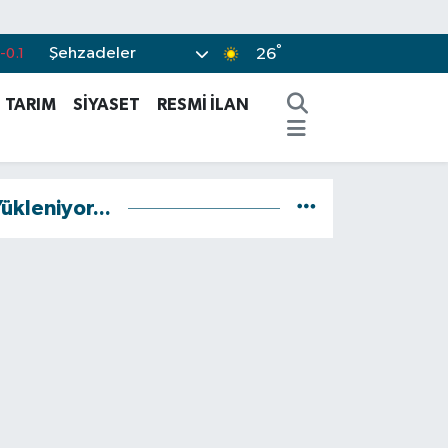
°
Şehzadeler
-0.1
26
0.18
TARIM
SİYASET
RESMİ İLAN
.32
.38
%0
ükleniyor...
-14