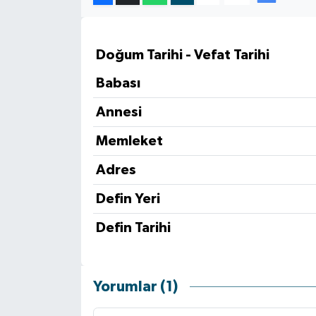
RESMİ İLAN
RESMİ İLAN
Doğum Tarihi - Vefat Tarihi
BİLİM VE TEKNOLOJİ
Yaşam
Babası
Tarih
Annesi
Çevre
Memleket
Adres
Dünya
Defin Yeri
İletişim
Defin Tarihi
Künye
SPOR
Yorumlar (1)
Vefat