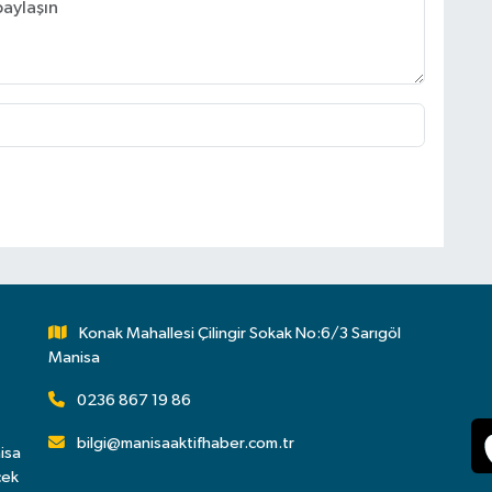
Konak Mahallesi Çilingir Sokak No:6/3 Sarıgöl
Manisa
0236 867 19 86
bilgi@manisaaktifhaber.com.tr
isa
çek