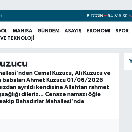
i
BITCOIN
64.815,30
%
DOLAR
47,7436
%
GÖL
MANİSA
GÜNDEM
ASAYİŞ
EKONOMİ
SPOR
EURO
55,2510
%0
 VE TEKNOLOJİ
STERLİN
64,4811
%0
GRAM ALTIN
6660.55
Y
uzucu
BİST100
13.779
%
hallesi'nden Cemal Kuzucu, Ali Kuzucu ve
n babaları Ahmet Kuzucu 01/06/2026
ızdan ayrıldı kendisine Allahtan rahmet
şsağlığı dileriz... Cenaze namazı öğle
akip Bahadırlar Mahallesi'nde