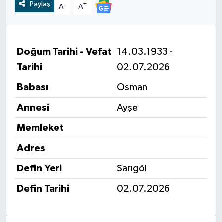
Paylaş
-
+
A
A
RESMİ İLAN
RESMİ İLAN
BİLİM VE TEKNOLOJİ
Yaşam
Doğum Tarihi - Vefat
14.03.1933 -
Tarihi
02.07.2026
Tarih
Babası
Osman
Çevre
Annesi
Ayşe
Dünya
Memleket
İletişim
Adres
Defin Yeri
Sarıgöl
Künye
Defin Tarihi
02.07.2026
SPOR
Vefat