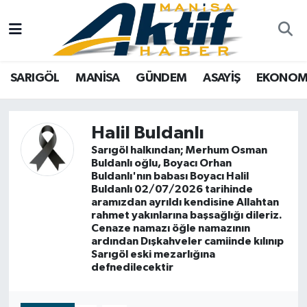
Yazarlar
SARIGÖL
Türkiye
Manisa Nöbetçi Eczaneler
SARIGÖL
MANİSA
GÜNDEM
ASAYİŞ
EKONOM
Resmi İlanlar
MANİSA
Tarım
Manisa Hava Durumu
Foto Galeri
GÜNDEM
Analiz Haberler
Manisa Namaz Vakitleri
Halil Buldanlı
Sarıgöl halkından; Merhum Osman
ASAYİŞ
Asayiş
Manisa Trafik Yoğunluk Haritası
Buldanlı oğlu, Boyacı Orhan
Buldanlı'nın babası Boyacı Halil
Buldanlı 02/07/2026 tarihinde
EKONOMİ
Siyaset
Süper Lig Puan Durumu ve Fikstür
aramızdan ayrıldı kendisine Allahtan
rahmet yakınlarına başsağlığı dileriz.
SPOR
Eğitim
Tüm Manşetler
Cenaze namazı öğle namazının
ardından Dışkahveler camiinde kılınıp
Sarıgöl eski mezarlığına
TARIM
Kültür Sanat
Son Dakika Haberleri
defnedilecektir
SİYASET
Manisa
Haber Arşivi