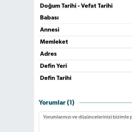
Doğum Tarihi - Vefat Tarihi
RESMİ İLAN
RESMİ İLAN
Babası
BİLİM VE TEKNOLOJİ
Yaşam
Annesi
Tarih
Memleket
Adres
Çevre
Defin Yeri
Dünya
Defin Tarihi
İletişim
Künye
Yorumlar (1)
SPOR
Vefat