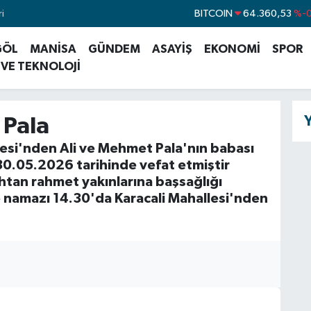
i
BITCOIN
64.360,53
%-0
DOLAR
47,7143
%
GÖL
MANİSA
GÜNDEM
ASAYİŞ
EKONOMİ
SPOR
EURO
55,0317
%-0
 VE TEKNOLOJİ
STERLİN
64,2463
%0
GRAM ALTIN
6574.81
%1
Y
Pala
BİST100
13.887
lesi'nden Ali ve Mehmet Pala'nın babası
0.05.2026 tarihinde vefat etmiştir
htan rahmet yakınlarına başsağlığı
e namazı 14.30'da Karacali Mahallesi'nden