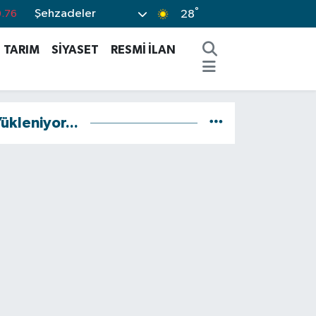
°
Şehzadeler
.76
28
0.16
TARIM
SİYASET
RESMİ İLAN
.02
.07
.44
ükleniyor...
%64