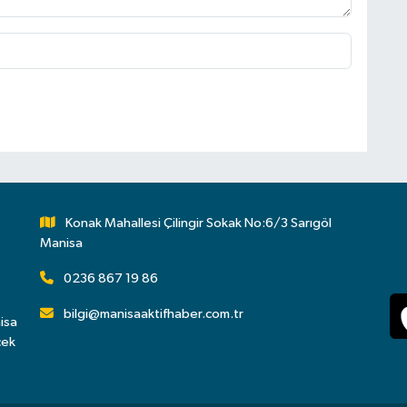
Konak Mahallesi Çilingir Sokak No:6/3 Sarıgöl
Manisa
0236 867 19 86
bilgi@manisaaktifhaber.com.tr
isa
çek