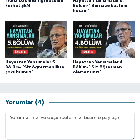
TARİŞ Üzüm Birliği Başkanı
Hayattan Yansımalar 6.
Ferhat ŞEN
Bölüm-''Ben size küstüm
hocam''
Hayattan Yansımalar 5.
Hayattan Yansımalar 4.
Bölüm-''Siz öğretmenlikte
Bölüm-''Siz öğretmen
çocuksunuz''
olamazsınız''
Yorumlar (4)