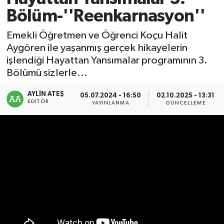
Bölüm-''Reenkarnasyon''
RESMİ İLAN
RESMİ İLAN
Emekli Öğretmen ve Öğrenci Koçu Halit
BİLİM VE TEKNOLOJİ
Yaşam
Aygören ile yaşanmış gerçek hikayelerin
işlendiği Hayattan Yansımalar programının 3.
Tarih
Bölümü sizlerle...
Çevre
AYLIN ATEŞ
05.07.2024 - 16:50
02.10.2025 - 13:31
EDITÖR
YAYINLANMA
GÜNCELLEME
Dünya
İletişim
Künye
SPOR
Vefat