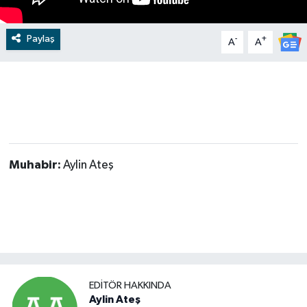
Video
Paylaş
-
+
A
A
Muhabir:
Aylin Ateş
EDITÖR HAKKINDA
Aylin Ateş