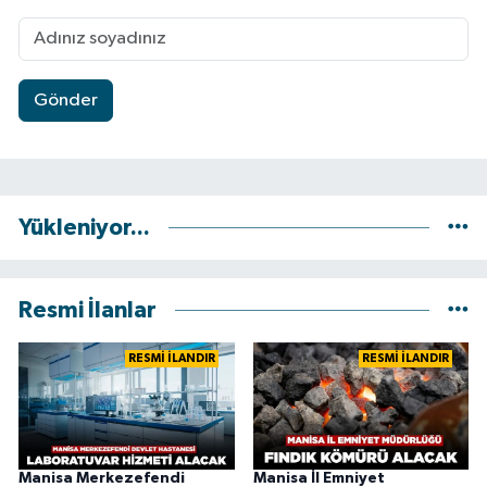
Gönder
Yükleniyor...
Resmi İlanlar
RESMİ İLANDIR
RESMİ İLANDIR
Manisa Merkezefendi
Manisa İl Emniyet