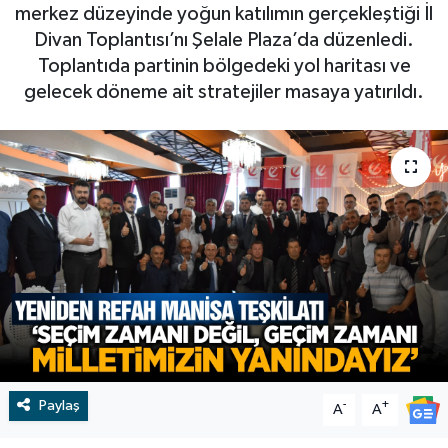
merkez düzeyinde yoğun katılımın gerçekleştiği İl
RESMİ İLAN
RESMİ İLAN
Divan Toplantısı’nı Şelale Plaza’da düzenledi.
Toplantıda partinin bölgedeki yol haritası ve
BİLİM VE TEKNOLOJİ
Yaşam
gelecek döneme ait stratejiler masaya yatırıldı.
Tarih
Çevre
Dünya
İletişim
Künye
SPOR
Paylaş
-
+
A
A
Vefat