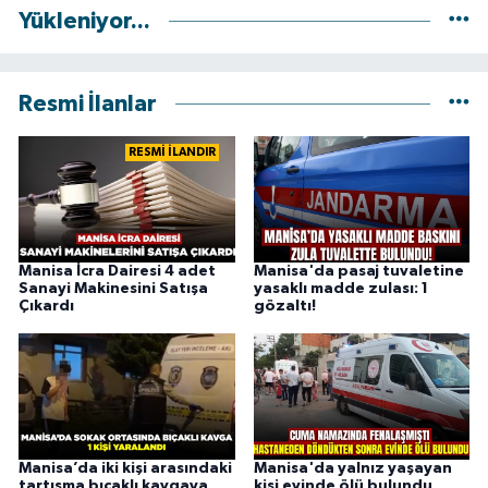
Yükleniyor...
Resmi İlanlar
RESMİ İLANDIR
Manisa İcra Dairesi 4 adet
Manisa'da pasaj tuvaletine
Sanayi Makinesini Satışa
yasaklı madde zulası: 1
Çıkardı
gözaltı!
Manisa’da iki kişi arasındaki
Manisa'da yalnız yaşayan
tartışma bıçaklı kavgaya
kişi evinde ölü bulundu