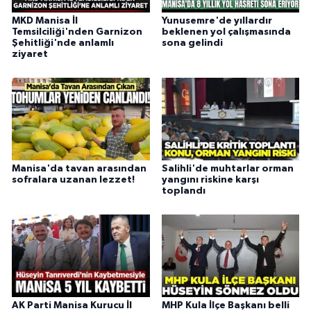
MKD Manisa İl
Yunusemre'de yıllardır
Temsilciliği'nden Garnizon
beklenen yol çalışmasında
Şehitliği'nde anlamlı
sona gelindi
ziyaret
Manisa'da tavan arasından
Salihli'de muhtarlar orman
sofralara uzanan lezzet!
yangını riskine karşı
toplandı
AK Parti Manisa Kurucu İl
MHP Kula İlçe Başkanı belli