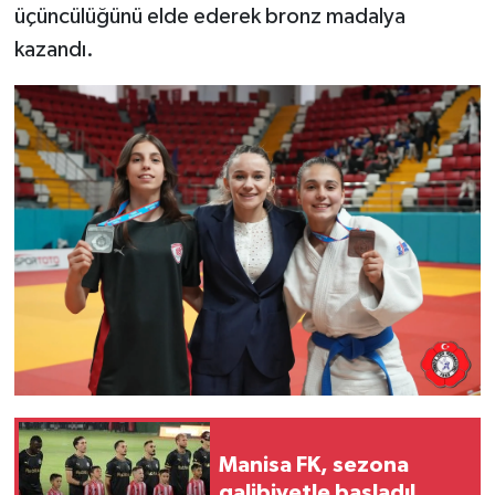
üçüncülüğünü elde ederek bronz madalya
kazandı.
Manisa FK, sezona
galibiyetle başladı!