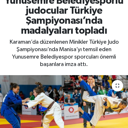
Yunusemre Belediyesporlu
judocular Türkiye
RESMİ İLAN
RESMİ İLAN
Şampiyonası’nda
BİLİM VE TEKNOLOJİ
Yaşam
madalyaları topladı
Tarih
Karaman’da düzenlenen Minikler Türkiye Judo
Şampiyonası’nda Manisa’yı temsil eden
Çevre
Yunusemre Belediyespor sporcuları önemli
başarılara imza attı.
Dünya
İletişim
Künye
SPOR
Vefat