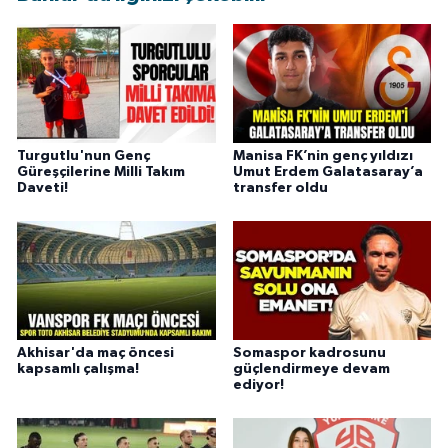
Turgutlu'nun Genç
Manisa FK’nin genç yıldızı
Güreşçilerine Milli Takım
Umut Erdem Galatasaray’a
Daveti!
transfer oldu
Akhisar'da maç öncesi
Somaspor kadrosunu
kapsamlı çalışma!
güçlendirmeye devam
ediyor!