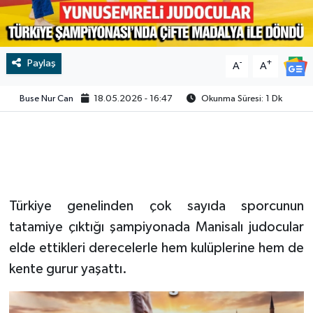
Video
Paylaş
-
+
A
A
Buse Nur Can
18.05.2026 - 16:47
Okunma Süresi: 1 Dk
Türkiye genelinden çok sayıda sporcunun
tatamiye çıktığı şampiyonada Manisalı judocular
elde ettikleri derecelerle hem kulüplerine hem de
kente gurur yaşattı.