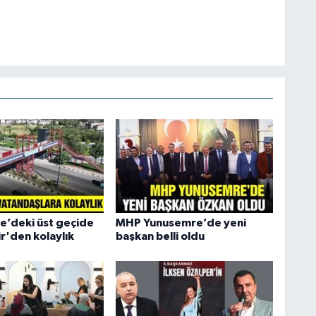
e’deki üst geçide
MHP Yunusemre’de yeni
r'den kolaylık
başkan belli oldu