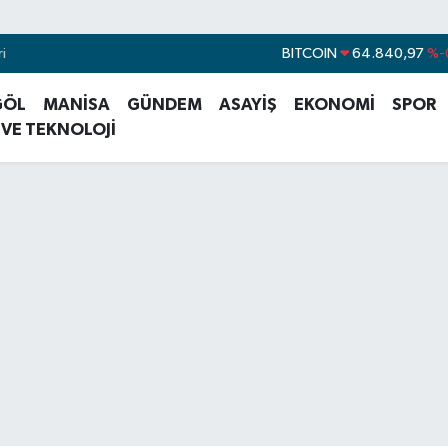
i
DOLAR
47,7436
%
EURO
55,2510
%0
GÖL
MANİSA
GÜNDEM
ASAYİŞ
EKONOMİ
SPOR
STERLİN
64,4811
%0
 VE TEKNOLOJİ
GRAM ALTIN
6660.55
BİST100
13.779
%
BITCOIN
64.840,97
%-