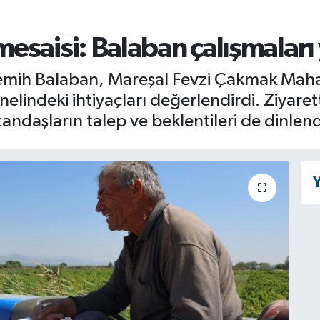
saisi: Balaban çalışmaları 
mih Balaban, Mareşal Fevzi Çakmak Mahall
elindeki ihtiyaçları değerlendirdi. Ziyaret
ndaşların talep ve beklentileri de dinlend
Y