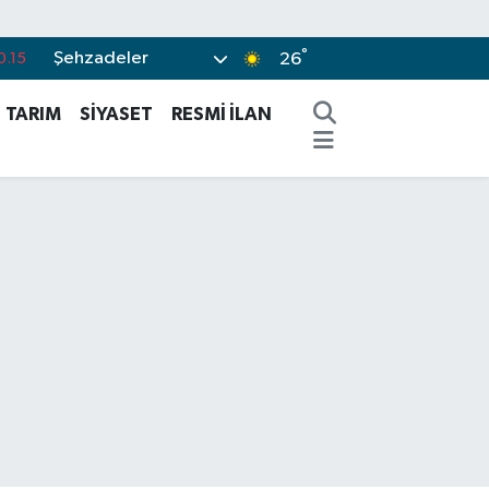
°
Şehzadeler
0.18
26
.32
TARIM
SİYASET
RESMİ İLAN
.38
%0
-14
0.15