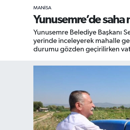
MANİSA
RESMİ İLAN
RESMİ İLAN
Yunusemre’de saha me
BİLİM VE TEKNOLOJİ
Yaşam
Yunusemre Belediye Başkanı Se
yerinde inceleyerek mahalle gen
Tarih
durumu gözden geçirilirken vata
Çevre
Dünya
İletişim
Künye
SPOR
Vefat