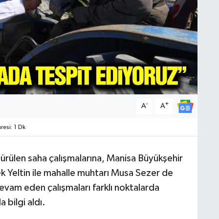
-
+
A
A
esi: 1 Dk
ürülen saha çalışmalarına, Manisa Büyükşehir
lek Yeltin ile mahalle muhtarı Musa Sezer de
evam eden çalışmaları farklı noktalarda
 bilgi aldı.