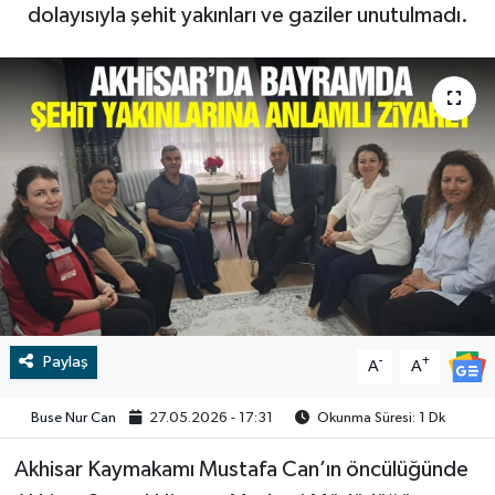
dolayısıyla şehit yakınları ve gaziler unutulmadı.
RESMİ İLAN
RESMİ İLAN
BİLİM VE TEKNOLOJİ
Yaşam
Tarih
Çevre
Dünya
İletişim
Paylaş
-
+
A
A
Künye
Buse Nur Can
27.05.2026 - 17:31
Okunma Süresi: 1 Dk
SPOR
Akhisar Kaymakamı Mustafa Can’ın öncülüğünde
Vefat