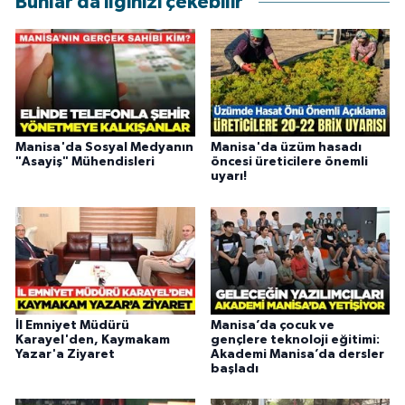
Bunlar da ilginizi çekebilir
Manisa'da ​​Sosyal Medyanın
Manisa'da üzüm hasadı
"Asayiş" Mühendisleri
öncesi üreticilere önemli
uyarı!
İl Emniyet Müdürü
Manisa’da çocuk ve
Karayel'den, Kaymakam
gençlere teknoloji eğitimi:
Yazar'a Ziyaret
Akademi Manisa’da dersler
başladı