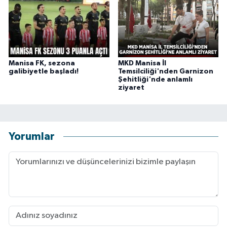
Manisa FK, sezona
MKD Manisa İl
galibiyetle başladı!
Temsilciliği'nden Garnizon
Şehitliği'nde anlamlı
ziyaret
Yorumlar