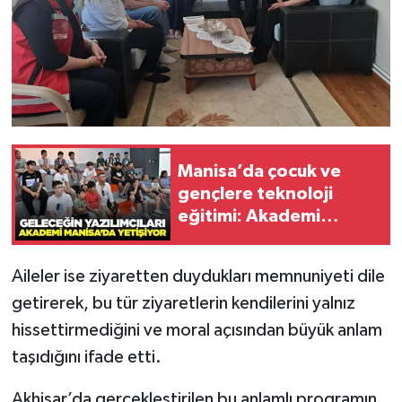
Manisa’da çocuk ve
gençlere teknoloji
eğitimi: Akademi
Manisa’da dersler
başladı
Aileler ise ziyaretten duydukları memnuniyeti dile
getirerek, bu tür ziyaretlerin kendilerini yalnız
hissettirmediğini ve moral açısından büyük anlam
taşıdığını ifade etti.
Akhisar’da gerçekleştirilen bu anlamlı programın,