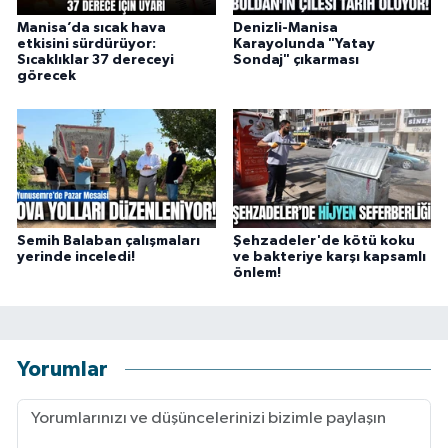
Manisa’da sıcak hava
Denizli-Manisa
etkisini sürdürüyor:
Karayolunda "Yatay
Sıcaklıklar 37 dereceyi
Sondaj" çıkarması
görecek
Semih Balaban çalışmaları
Şehzadeler'de kötü koku
yerinde inceledi!
ve bakteriye karşı kapsamlı
önlem!
Yorumlar