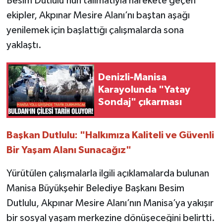
Besim Dutlulu’nun talimatıyla harekete geçen
ekipler, Akpınar Mesire Alanı’nı baştan aşağı
yenilemek için başlattığı çalışmalarda sona
yaklaştı.
Denizli-Manisa
Karayolunda "Yatay
Sondaj" çıkarması
Başkan Dutlulu: "Halkımıza Kaliteli ve Güvenli
Bir Yaşam Alanı Sunacağız"
Yürütülen çalışmalarla ilgili açıklamalarda bulunan
Manisa Büyükşehir Belediye Başkanı Besim
Dutlulu, Akpınar Mesire Alanı’nın Manisa’ya yakışır
bir sosyal yaşam merkezine dönüşeceğini belirtti.