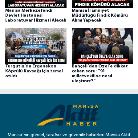
Manisa Merkezefendi
Manisa İl Emniyet
Devlet Hastanesi
Müdürlüğü Fındık Kömürü
Laboratuvar Hizmeti Alacak
Alımı Yapacak
Turgutlu’da Ergenekon
Bahçeli’den Özel’e dikkat
Köprülü Kavşağı için temel
çeken soru: “91
atıldı
milletvekiline nasıl
ulaştınız?”
Manisa'nın güncel, tarafsız ve güvenilir haberleri Manisa Aktif