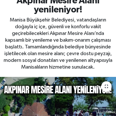
Akpınar Mesire Alanı
yenileniyor!
RESMİ İLAN
RESMİ İLAN
Manisa Büyükşehir Belediyesi, vatandaşların
BİLİM VE TEKNOLOJİ
Yaşam
doğayla iç içe, güvenli ve konforlu vakit
geçirebilecekleri Akpınar Mesire Alanı’nda
Tarih
kapsamlı bir yenileme ve bakım-onarım çalışması
başlattı. Tamamlandığında belediye bünyesinde
Çevre
işletilecek olan mesire alanı; çevre dostu peyzajı,
modern sosyal donatıları ve yenilenen altyapısıyla
Dünya
Manisalıların hizmetine sunulacak.
İletişim
Künye
SPOR
Vefat