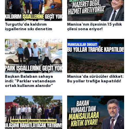
Turgutlu’da kaldırım
Manisa'nın ilçesinin 15 yıllık
işgallerine sıkı denetim
çilesi sona eriyor!
Başkan Balaban sahaya
Manisa'da sürücüler dikkat:
indi: "Parklar vatandaşın
Bu yollar trafiğe kapatıldı!
ortak kullanım alanıdır"