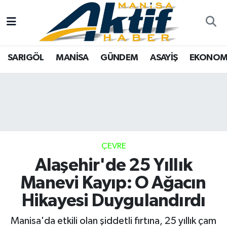
Yazarlar
SARIGÖL
Türkiye
Manisa Nöbetçi Eczaneler
SARIGÖL
MANİSA
GÜNDEM
ASAYİŞ
EKONOM
Resmi İlanlar
MANİSA
Tarım
Manisa Hava Durumu
Foto Galeri
GÜNDEM
Analiz Haberler
Manisa Namaz Vakitleri
ASAYİŞ
Asayiş
Manisa Trafik Yoğunluk Haritası
EKONOMİ
Siyaset
Süper Lig Puan Durumu ve Fikstür
ÇEVRE
Alaşehir'de 25 Yıllık
SPOR
Eğitim
Tüm Manşetler
Manevi Kayıp: O Ağacın
TARIM
Kültür Sanat
Son Dakika Haberleri
Hikayesi Duygulandırdı
SİYASET
Manisa
Haber Arşivi
Manisa'da etkili olan şiddetli fırtına, 25 yıllık çam