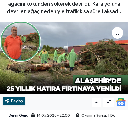
ağacını kökünden sökerek devirdi. Kara yoluna
RESMİ İLAN
RESMİ İLAN
devrilen ağaç nedeniyle trafik kısa süreli aksadı.
BİLİM VE TEKNOLOJİ
Yaşam
Tarih
Çevre
Dünya
İletişim
Künye
Paylaş
-
+
A
A
SPOR
Deren Genç
14.05.2026 - 22:00
Okunma Süresi: 1 Dk
Vefat