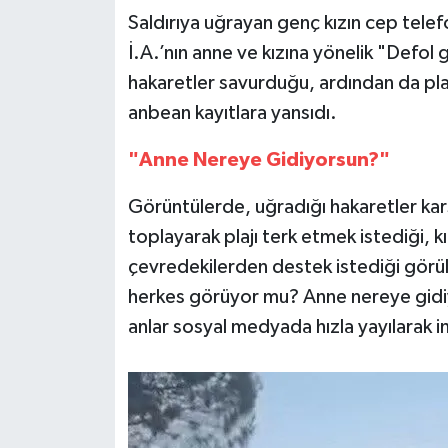
Saldırıya uğrayan genç kızın cep tele
İ.A.’nın anne ve kızına yönelik "Defol 
hakaretler savurduğu, ardından da plaj 
anbean kayıtlara yansıdı.
"Anne Nereye Gidiyorsun?"
Görüntülerde, uğradığı hakaretler karş
toplayarak plajı terk etmek istediği, k
çevredekilerden destek istediği görül
herkes görüyor mu? Anne nereye gidiy
anlar sosyal medyada hızla yayılarak inf