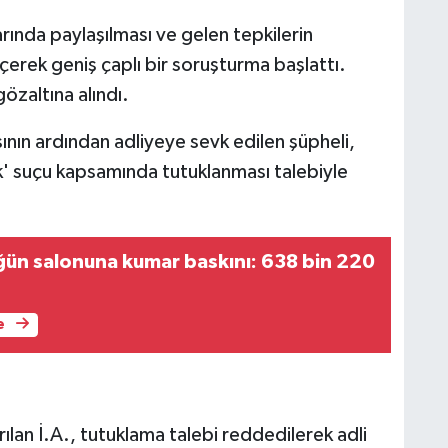
ında paylaşılması ve gelen tepkilerin
erek geniş çaplı bir soruşturma başlattı.
gözaltına alındı.
nın ardından adliyeye sevk edilen şüpheli,
lık' suçu kapsamında tutuklanması talebiyle
ün salonuna kumar baskını: 638 bin 220
e
ılan İ.A., tutuklama talebi reddedilerek adli