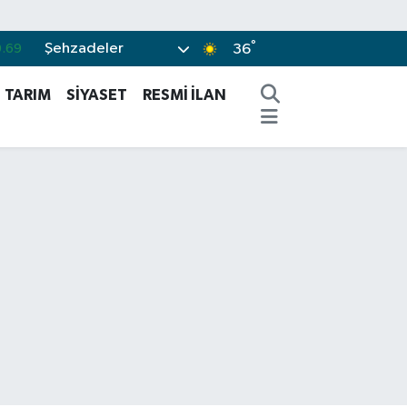
°
Şehzadeler
.06
36
%0.1
TARIM
SİYASET
RESMİ İLAN
.21
.32
%48
.69