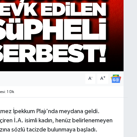
-
+
A
A
si: 1 Dk
rkmez İpekkum Plajı'nda meydana geldi.
eçiren İ.A. isimli kadın, henüz belirlenemeyen
kızına sözlü tacizde bulunmaya başladı.