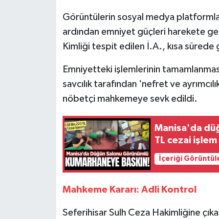
Görüntülerin sosyal medya platformlar
ardından emniyet güçleri harekete geç
Kimliği tespit edilen İ.A., kısa sürede 
Emniyetteki işlemlerinin tamamlanması
savcılık tarafından 'nefret ve ayrımcı
nöbetçi mahkemeye sevk edildi.
Manisa'da düğ
TL cezai işlem
İçeriği Görüntül
Mahkeme Kararı: Adli Kontrol
Seferihisar Sulh Ceza Hakimliğine çıkar