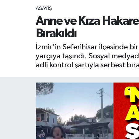
ASAYİŞ
RESMİ İLAN
RESMİ İLAN
Anne ve Kıza Hakaret
BİLİM VE TEKNOLOJİ
Yaşam
Bırakıldı
Tarih
İzmir’in Seferihisar ilçesinde bi
yargıya taşındı. Sosyal medyad
Çevre
adli kontrol şartıyla serbest bıra
Dünya
İletişim
Künye
SPOR
Vefat