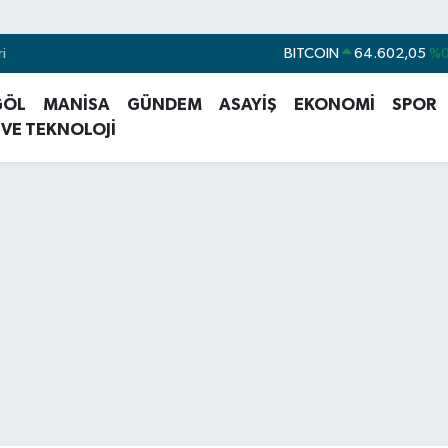
i
DOLAR
47,5986
%0
EURO
55,0700
GÖL
MANİSA
GÜNDEM
ASAYİŞ
EKONOMİ
SPOR
STERLİN
64,2438
%0
 VE TEKNOLOJİ
GRAM ALTIN
6513.94
%0
BİST100
13.768
BITCOIN
64.602,05
%0